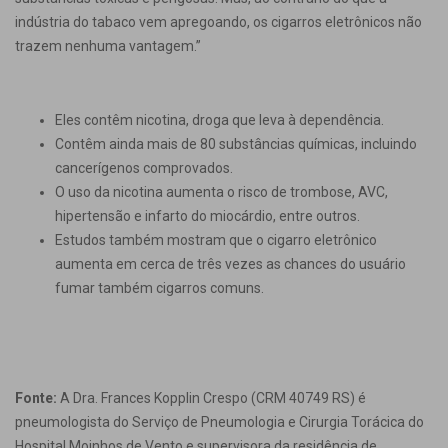
indústria do tabaco vem apregoando, os cigarros eletrônicos não
trazem nenhuma vantagem.”
Eles contêm nicotina, droga que leva à dependência.
Contêm ainda mais de 80 substâncias químicas, incluindo
cancerígenos comprovados.
O uso da nicotina aumenta o risco de trombose, AVC,
hipertensão e infarto do miocárdio, entre outros.
Estudos também mostram que o cigarro eletrônico
aumenta em cerca de três vezes as chances do usuário
fumar também cigarros comuns.
Fonte:
A Dra. Frances Kopplin Crespo (CRM 40749 RS) é
pneumologista do Serviço de Pneumologia e Cirurgia Torácica do
Hospital Moinhos de Vento e supervisora da residência de