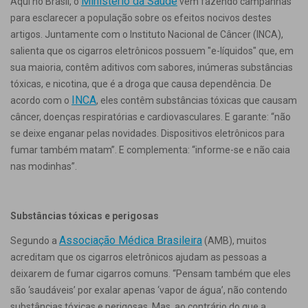
Ministério da Saúde
Aqui no Brasil, o
vem fazendo campanhas
para esclarecer a população sobre os efeitos nocivos destes
artigos. Juntamente com o Instituto Nacional de Câncer (INCA),
salienta que os cigarros eletrônicos possuem "e-líquidos" que, em
sua maioria, contêm aditivos com sabores, inúmeras substâncias
tóxicas, e nicotina, que é a droga que causa dependência. De
INCA
acordo com o
, eles contêm substâncias tóxicas que causam
câncer, doenças respiratórias e cardiovasculares. E garante: “não
se deixe enganar pelas novidades. Dispositivos eletrônicos para
fumar também matam”. E complementa: “informe-se e não caia
nas modinhas”.
Substâncias tóxicas e perigosas
Associação Médica Brasileira
Segundo a
(AMB), muitos
acreditam que os cigarros eletrônicos ajudam as pessoas a
deixarem de fumar cigarros comuns. “Pensam também que eles
são ‘saudáveis’ por exalar apenas ‘vapor de água’, não contendo
substâncias tóxicas e perigosas. Mas, ao contrário do que a