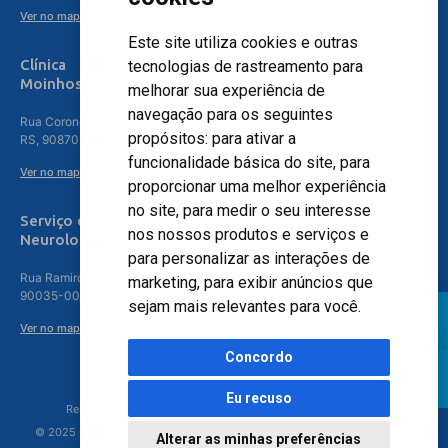
Ver no mapa
Este site utiliza cookies e outras
Clínica
tecnologias de rastreamento para
Moinhos de Vento - Teresópolis
melhorar sua experiência de
navegação para os seguintes
Rua Coronel Aparício Borges, 250 - 3º andar - Teresópolis, Porto Alegre -
propósitos:
para ativar a
RS, 90870-016
funcionalidade básica do site
,
para
Ver no mapa
proporcionar uma melhor experiência
no site
,
para medir o seu interesse
Serviço de
nos nossos produtos e serviços e
Neurologia
para personalizar as interações de
Rua Ramiro Barcelos, 630 – 5º andar – Floresta, Porto Alegre – RS,
marketing
,
para exibir anúncios que
90035-001
sejam mais relevantes para você
.
Ver no mapa
Concordo
Eu recuso
Responsável Técnico: Dr. Luiz Antonio Nasi - CREMERS 11217
© 2025 - Hospital Moinhos de Vento - Registro Empresa (CRM-RS): 425
Alterar as minhas preferências