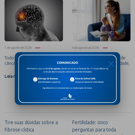
7 de agosto de 2026
4 de agosto de 2026
Todo tumor cerebral é um
Como diferenciar o TDAH de
X
câncer?
distrações comuns, ansiedade,
depressão e burnout?
Leia mais +
Leia mais +
Tire suas dúvidas sobre a
Fertilidade: cinco
fibrose cística
perguntas para toda