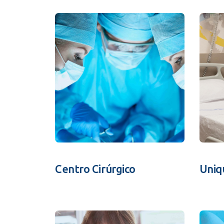
Estrutura da
Estrutura d
Exames - Po
Farmácia
Fisioterapia
Centro Cirúrgico
Uniq