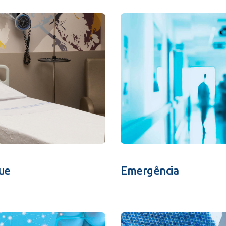
 Matriz
Quem Somos
e Gestão
Responsabilidade Ambiental
rtal Médico
Responsabilidade Social
Serviço Social
Saúde Digital Moinhos
ue
Emergência