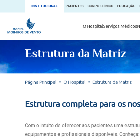
INSTITUCIONAL
PACIENTES
CORPO CLÍNICO
EDUCAÇÃO
Ambulatório 
O Hospital
Serviços Médicos
N
App + Moin
Serviços Médicos
Comitê de É
Estrutura da Matriz
Conheça o 
Núcleos e Especialidades
Blog Saúde 
Convênios
Exames
Direitos e D
Página Principal
O Hospital
Estrutura da Matriz
Fale com o Moinhos
Direção Cor
Doação de 
Seu Médico
Estrutura completa para os nos
Doação de 
Enfermage
Informações
Escritório d
Com o intuito de oferecer aos pacientes uma estru
Escritório I
equipamentos e profissionais disponíveis. Conheça: