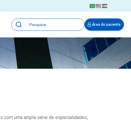
Unidades
Área do paciente
Qualidade e Segurança em saúde
 Moinhos
Eventos
Portal Pesquisa
Programa de Qualidade em Pesquisa
(ProQuali)
PROPESQ
PROADI-SUS
Centro de Pesquisa Clínica
MOVE ARO
Pesquisa Hospital Moinhos de Vento
Núcleo de Apoio à Pesquisa (NAP)
os com uma ampla série de especialidades,
Pronto Atendimento Digital
Área Protegida