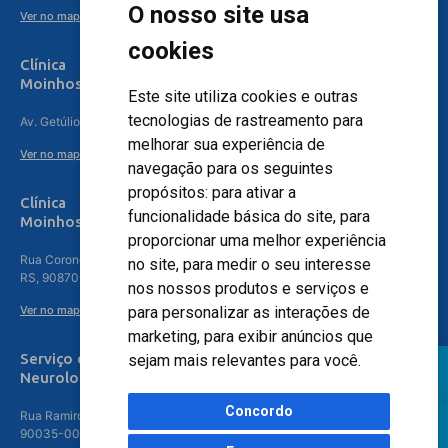
O nosso site usa
Ver no mapa
cookies
Clínica
Moinhos de Vento Canoas
Este site utiliza cookies e outras
tecnologias de rastreamento para
Av. Getúlio Vargas, 4841 – Centro, Canoas – RS, 92010-010
melhorar sua experiência de
Ver no mapa
navegação para os seguintes
propósitos:
para ativar a
Clínica
funcionalidade básica do site
,
para
Moinhos de Vento - Teresópolis
proporcionar uma melhor experiência
Rua Coronel Aparício Borges, 250 - 3º andar - Teresópolis, Porto Alegre -
no site
,
para medir o seu interesse
RS, 90870-016
nos nossos produtos e serviços e
Ver no mapa
para personalizar as interações de
marketing
,
para exibir anúncios que
Serviço de
sejam mais relevantes para você
.
Neurologia
Concordo
Rua Ramiro Barcelos, 630 – 5º andar – Floresta, Porto Alegre – RS,
90035-001