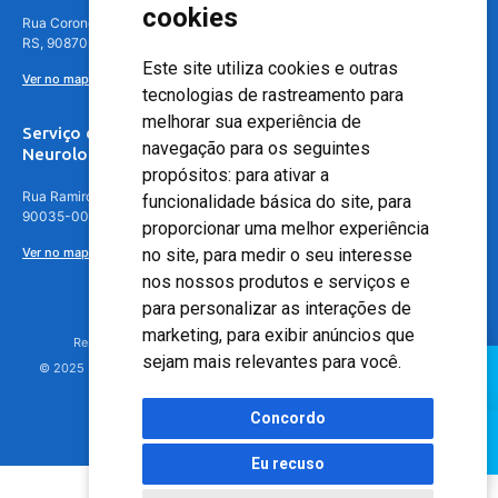
cookies
Rua Coronel Aparício Borges, 250 - 3º andar - Teresópolis, Porto Alegre -
RS, 90870-016
Este site utiliza cookies e outras
Ver no mapa
tecnologias de rastreamento para
melhorar sua experiência de
Serviço de
navegação para os seguintes
Neurologia
propósitos:
para ativar a
Rua Ramiro Barcelos, 630 – 5º andar – Floresta, Porto Alegre – RS,
funcionalidade básica do site
,
para
90035-001
proporcionar uma melhor experiência
Ver no mapa
no site
,
para medir o seu interesse
nos nossos produtos e serviços e
para personalizar as interações de
marketing
,
para exibir anúncios que
Responsável Técnico: Dr. Luiz Antonio Nasi - CREMERS 11217
sejam mais relevantes para você
.
© 2025 - Hospital Moinhos de Vento - Registro Empresa (CRM-RS): 425
Concordo
Eu recuso