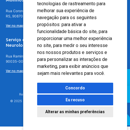
tecnologias de rastreamento para
melhorar sua experiência de
Rua Coronel Aparício Borges, 250 - 3º andar - Teresópolis, Porto Alegre -
RS, 90870-016
navegação para os seguintes
propósitos:
para ativar a
Ver no mapa
funcionalidade básica do site
,
para
proporcionar uma melhor experiência
Serviço de
Neurologia
no site
,
para medir o seu interesse
nos nossos produtos e serviços e
Rua Ramiro Barcelos, 630 – 5º andar – Floresta, Porto Alegre – RS,
para personalizar as interações de
90035-001
marketing
,
para exibir anúncios que
Ver no mapa
sejam mais relevantes para você
.
Concordo
Responsável Técnico: Dr. Luiz Antonio Nasi - CREMERS 11217
Eu recuso
© 2025 - Hospital Moinhos de Vento - Registro Empresa (CRM-RS): 425
Alterar as minhas preferências
Agendamento Online