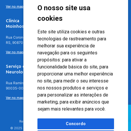
O nosso site usa
Ver no mapa
cookies
Clínica
Moinhos de Vento - Teresópolis
Este site utiliza cookies e outras
Rua Coronel Aparício Borges, 250 - 3º andar - Teresópolis, Porto Alegre -
tecnologias de rastreamento para
RS, 90870-016
melhorar sua experiência de
navegação para os seguintes
Ver no mapa
propósitos:
para ativar a
Serviço de
funcionalidade básica do site
,
para
Neurologia
proporcionar uma melhor experiência
no site
,
para medir o seu interesse
Rua Ramiro Barcelos, 630 – 5º andar – Floresta, Porto Alegre – RS,
nos nossos produtos e serviços e
90035-001
para personalizar as interações de
Ver no mapa
marketing
,
para exibir anúncios que
sejam mais relevantes para você
.
Responsável Técnico: Dr. Luiz Antonio Nasi - CREMERS 11217
Concordo
© 2025 - Hospital Moinhos de Vento - Registro Empresa (CRM-RS): 425