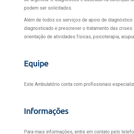
Estrutura da
podem ser solicitados.
Estrutura d
Exames - Po
Além de todos os serviços de apoio de diagnóstico e
Farmácia
diagnosticado e prescrever o tratamento das crises.
Fisioterapia
orientação de atividades físicas, psicoterapia, acup
Equipe
Este Ambulatório conta com profissionais especiali
Informações
Para mais informações, entre em contato pelo telef