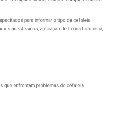
Ambulatório Digital de Nutrição para
Empresas
pacitados para informar o tipo de cefaleia
Tele Interconsultas
ios anestésicos, aplicação de toxina botulínica,
Cabine Telemedicina
Gestão do Cuidado
es que enfrentam problemas de cefaleia.