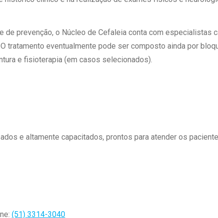
 Matriz
Quem Somos
e Gestão
Responsabilidade Ambiental
rtal Médico
 de prevenção, o Núcleo de Cefaleia conta com especialistas ca
Responsabilidade Social
 O tratamento eventualmente pode ser composto ainda por bloque
Serviço Social
untura e fisioterapia (em casos selecionados).
Saúde Digital Moinhos
zados e altamente capacitados, prontos para atender os pacient
one:
(51) 3314-3040