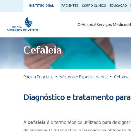
INSTITUCIONAL
PACIENTES
CORPO CLÍNICO
EDUCAÇÃO
Ambulatório 
O Hospital
Serviços Médicos
N
App + Moin
Serviços Médicos
Comitê de É
Cefaleia
Conheça o 
Núcleos e Especialidades
Blog Saúde 
Convênios
Exames
Direitos e D
Página Principal
Núcleos e Especialidades
Cefaleia
Fale com o Moinhos
Direção Cor
Doação de 
Seu Médico
Diagnóstico e tratamento para
Doação de 
Enfermage
Informações
Escritório d
A
cefaleia
é o termo técnico utilizado para designa
Escritório I
de urgência. O diagnóstico é baseado na obtenção d