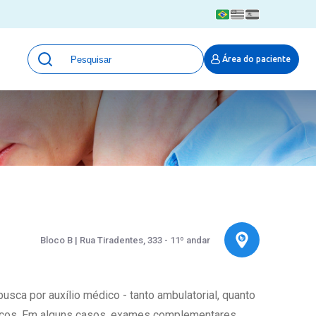
Unidades
Área do paciente
Qualidade e Segurança em saúde
 Moinhos
Eventos
Portal Pesquisa
Programa de Qualidade em Pesquisa
(ProQuali)
PROPESQ
PROADI-SUS
Centro de Pesquisa Clínica
MOVE ARO
Bloco B | Rua Tiradentes, 333 - 11º andar
Pesquisa Hospital Moinhos de Vento
Núcleo de Apoio à Pesquisa (NAP)
Pronto Atendimento Digital
usca por auxílio médico - tanto ambulatorial, quanto
ógicos. Em alguns casos, exames complementares
Área Protegida