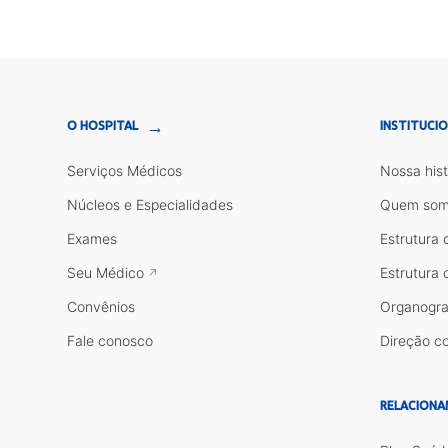
→
O HOSPITAL
INSTITUCI
Serviços Médicos
Nossa hist
Núcleos e Especialidades
Quem som
Exames
Estrutura 
Seu Médico
Estrutura 
Convênios
Organogr
Fale conosco
Direção co
RELACIONA