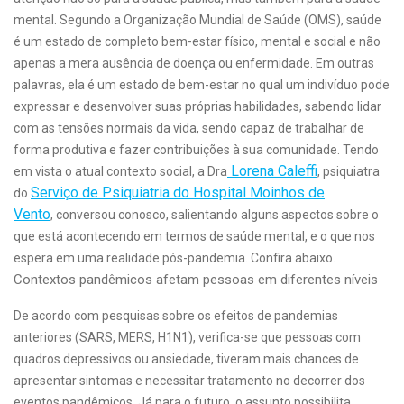
mental. Segundo a Organização Mundial de Saúde (OMS), saúde
é um estado de completo bem-estar físico, mental e social e não
apenas a mera ausência de doença ou enfermidade. Em outras
palavras, ela é um estado de bem-estar no qual um indivíduo pode
expressar e desenvolver suas próprias habilidades, sabendo lidar
com as tensões normais da vida, sendo capaz de trabalhar de
forma produtiva e fazer contribuições à sua comunidade. Tendo
Lorena Caleffi
em vista o atual contexto social, a Dra
, psiquiatra
Serviço de Psiquiatria do Hospital Moinhos de
do
Vento
, conversou conosco, salientando alguns aspectos sobre o
que está acontecendo em termos de saúde mental, e o que nos
espera em uma realidade pós-pandemia. Confira abaixo.
Contextos pandêmicos afetam pessoas em diferentes níveis
De acordo com pesquisas sobre os efeitos de pandemias
anteriores (SARS, MERS, H1N1), verifica-se que pessoas com
quadros depressivos ou ansiedade, tiveram mais chances de
apresentar sintomas e necessitar tratamento no decorrer dos
eventos pandêmicos. Já para o futuro, o assunto possibilita