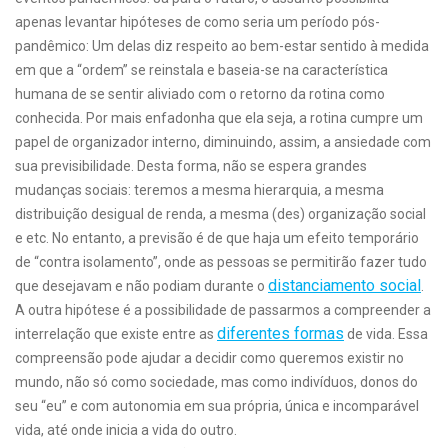
apenas levantar hipóteses de como seria um período pós-
pandêmico: Um delas diz respeito ao bem-estar sentido à medida
em que a “ordem” se reinstala e baseia-se na característica
humana de se sentir aliviado com o retorno da rotina como
conhecida. Por mais enfadonha que ela seja, a rotina cumpre um
papel de organizador interno, diminuindo, assim, a ansiedade com
sua previsibilidade. Desta forma, não se espera grandes
mudanças sociais: teremos a mesma hierarquia, a mesma
distribuição desigual de renda, a mesma (des) organização social
e etc. No entanto, a previsão é de que haja um efeito temporário
de “contra isolamento”, onde as pessoas se permitirão fazer tudo
distanciamento social
que desejavam e não podiam durante o
.
A outra hipótese é a possibilidade de passarmos a compreender a
diferentes formas
interrelação que existe entre as
de vida. Essa
compreensão pode ajudar a decidir como queremos existir no
mundo, não só como sociedade, mas como indivíduos, donos do
seu “eu” e com autonomia em sua própria, única e incomparável
vida, até onde inicia a vida do outro.