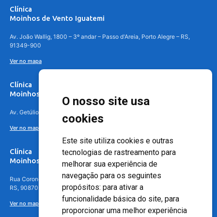
Clínica
Moinhos de Vento Iguatemi
Av. João Wallig, 1800 – 3º andar – Passo d'Areia, Porto Alegre – RS,
91349-900
Ver no mapa
Clínica
Moinhos de Vento Canoas
O nosso site usa
Av. Getúlio Vargas, 4841 – Centro, Canoas – RS, 92010-010
cookies
Ver no mapa
Este site utiliza cookies e outras
Clínica
tecnologias de rastreamento para
Moinhos de Vento - Teresópolis
melhorar sua experiência de
navegação para os seguintes
Rua Coronel Aparício Borges, 250 - 3º andar - Teresópolis, Porto Alegre -
propósitos:
para ativar a
RS, 90870-016
funcionalidade básica do site
,
para
Ver no mapa
proporcionar uma melhor experiência