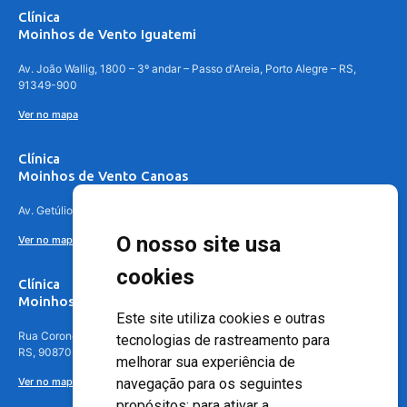
Clínica
Moinhos de Vento Iguatemi
Av. João Wallig, 1800 – 3º andar – Passo d'Areia, Porto Alegre – RS,
91349-900
Ver no mapa
Clínica
Moinhos de Vento Canoas
Av. Getúlio Vargas, 4841 – Centro, Canoas – RS, 92010-010
O nosso site usa
Ver no mapa
cookies
Clínica
Moinhos de Vento - Teresópolis
Este site utiliza cookies e outras
Rua Coronel Aparício Borges, 250 - 3º andar - Teresópolis, Porto Alegre -
tecnologias de rastreamento para
RS, 90870-016
melhorar sua experiência de
Ver no mapa
navegação para os seguintes
propósitos:
para ativar a