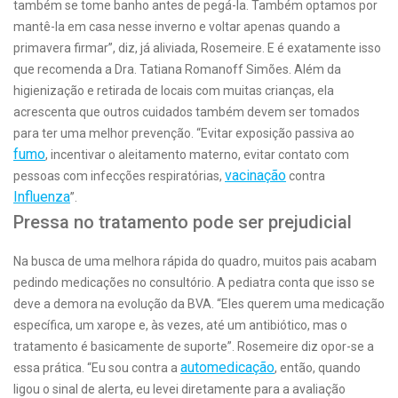
também se tome banho antes de pegá-la. Também optamos por
mantê-la em casa nesse inverno e voltar apenas quando a
primavera firmar”, diz, já aliviada, Rosemeire. E é exatamente isso
que recomenda a Dra. Tatiana Romanoff Simões. Além da
higienização e retirada de locais com muitas crianças, ela
acrescenta que outros cuidados também devem ser tomados
para ter uma melhor prevenção. “Evitar exposição passiva ao
fumo
, incentivar o aleitamento materno, evitar contato com
vacinação
pessoas com infecções respiratórias,
contra
Influenza
”.
Pressa no tratamento pode ser prejudicial
Na busca de uma melhora rápida do quadro, muitos pais acabam
pedindo medicações no consultório. A pediatra conta que isso se
deve a demora na evolução da BVA. “Eles querem uma medicação
específica, um xarope e, às vezes, até um antibiótico, mas o
tratamento é basicamente de suporte”. Rosemeire diz opor-se a
automedicação
essa prática. “Eu sou contra a
, então, quando
ligou o sinal de alerta, eu levei diretamente para a avaliação