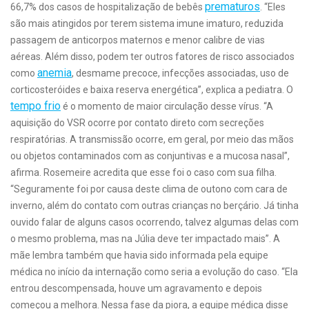
prematuros
66,7% dos casos de hospitalização de bebês
. “Eles
são mais atingidos por terem sistema imune imaturo, reduzida
passagem de anticorpos maternos e menor calibre de vias
aéreas. Além disso, podem ter outros fatores de risco associados
anemia
como
, desmame precoce, infecções associadas, uso de
corticosteróides e baixa reserva energética”, explica a pediatra. O
tempo frio
é o momento de maior circulação desse vírus. “A
aquisição do VSR ocorre por contato direto com secreções
respiratórias. A transmissão ocorre, em geral, por meio das mãos
ou objetos contaminados com as conjuntivas e a mucosa nasal”,
afirma. Rosemeire acredita que esse foi o caso com sua filha.
“Seguramente foi por causa deste clima de outono com cara de
inverno, além do contato com outras crianças no berçário. Já tinha
ouvido falar de alguns casos ocorrendo, talvez algumas delas com
o mesmo problema, mas na Júlia deve ter impactado mais”. A
mãe lembra também que havia sido informada pela equipe
médica no início da internação como seria a evolução do caso. “Ela
entrou descompensada, houve um agravamento e depois
começou a melhora. Nessa fase da piora, a equipe médica disse