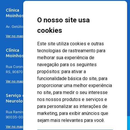
Clínica
Moinhos de Vento Canoas
O nosso site usa
Av. Getúlio Vargas, 4841 – Centro, Canoas – RS, 92010-010
cookies
Ver no mapa
Este site utiliza cookies e outras
Clínica
tecnologias de rastreamento para
Moinhos de Vento - Teresópolis
melhorar sua experiência de
navegação para os seguintes
Rua Coronel Aparício Borges, 250 - 3º andar - Teresópolis, Porto Alegre -
propósitos:
para ativar a
RS, 90870-016
funcionalidade básica do site
,
para
Ver no mapa
proporcionar uma melhor experiência
no site
,
para medir o seu interesse
Serviço de
nos nossos produtos e serviços e
Neurologia
para personalizar as interações de
Rua Ramiro Barcelos, 630 – 5º andar – Floresta, Porto Alegre – RS,
marketing
,
para exibir anúncios que
90035-001
sejam mais relevantes para você
.
Ver no mapa