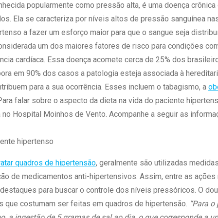
 Matriz
onhecida popularmente como pressão alta, é uma doença crônic
Quem Somos
e Gestão
s. Ela se caracteriza por níveis altos de pressão sanguínea nas 
Responsabilidade Ambiental
rtal Médico
rtenso a fazer um esforço maior para que o sangue seja distribu
Responsabilidade Social
 considerada um dos maiores fatores de risco para condições c
Serviço Social
ência cardíaca. Essa doença acomete cerca de 25% dos brasilei
Saúde Digital Moinhos
bora em 90% dos casos a patologia esteja associada à hereditar
ntribuem para a sua ocorrência. Esses incluem o tabagismo, a
ob
Para falar sobre o aspecto da dieta na vida do paciente hiperte
a no Hospital Moinhos de Vento. Acompanhe a seguir as informa
iente hipertenso
ratar quadros de hipertensão
, geralmente são utilizadas medida
ção de medicamentos anti-hipertensivos. Assim, entre as açõe
 destaques para buscar o controle dos níveis pressóricos. O dou
es que costumam ser feitas em quadros de hipertensão.
“Para o 
, a ingestão de 5 gramas de sal ao dia, o que corresponde a u