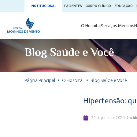
INSTITUCIONAL
PACIENTES
CORPO CLÍNICO
EDUCAÇÃO
Ambulatório 
O Hospital
Serviços Médicos
N
App + Moin
Serviços Médicos
Comitê de É
Blog Saúde e Você
Conheça o 
Núcleos e Especialidades
Blog Saúde 
Convênios
Exames
Direitos e D
Página Principal
O Hospital
Blog Saúde e Você
Fale com o Moinhos
Direção Cor
Doação de 
Seu Médico
Hipertensão: qu
Doação de 
Enfermage
Informações
29 de junho de 2020
|
Insti
Escritório d
Escritório I