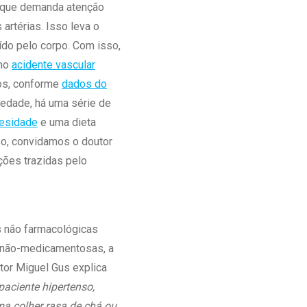
a que demanda atenção
Ambulatório Digital de Nutrição para
artérias. Isso leva o
Empresas
ído pelo corpo. Com isso,
Tele Interconsultas
omo
acidente vascular
Cabine Telemedicina
ros, conforme
dados do
Gestão do Cuidado
iedade, há uma série de
esidade
e uma dieta
nso, convidamos o doutor
ções trazidas pelo
s não farmacológicas
s não-medicamentosas, a
tor Miguel Gus explica
paciente hipertenso,
ma colher rasa de chá ou