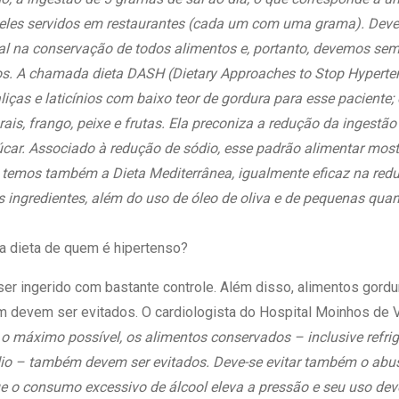
eles servidos em restaurantes (cada um com uma grama). Dev
l na conservação de todos alimentos e, portanto, devemos semp
s.
A chamada dieta DASH (Dietary Approaches to Stop Hyperten
liças e laticínios com baixo teor de gordura para esse paciente;
rais, frango, peixe e frutas. Ela preconiza a redução da ingestã
ar. Associado à redução de sódio, esse padrão alimentar mostr
a, temos também a Dieta Mediterrânea, igualmente eficaz na red
ingredientes, além do uso de óleo de oliva e de pequenas quant
a dieta de quem é hipertenso?
er ingerido com bastante controle. Além disso, alimentos gord
 devem ser evitados. O cardiologista do Hospital Moinhos de V
 o máximo possível, os alimentos conservados – inclusive refrig
dio – também devem ser evitados.
Deve-se evitar também o abus
ue o consumo excessivo de álcool eleva a pressão e seu uso deve 