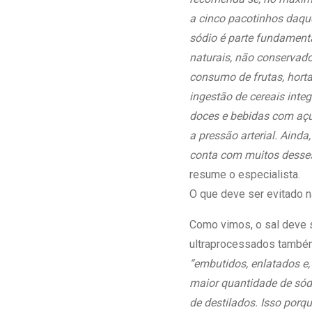
a cinco pacotinhos daqu
sódio é parte fundamenta
naturais, não conservado
consumo de frutas, horta
ingestão de cereais integ
doces e bebidas com açúc
a pressão arterial. Aind
conta com muitos desses 
resume o especialista.
O que deve ser evitado n
Como vimos, o sal deve s
ultraprocessados também
“embutidos, enlatados e,
maior quantidade de só
de destilados. Isso porq