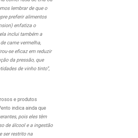
emos lembrar de que o
re preferir alimentos
sion) enfatiza o
 ela inclui também a
o de carne vermelha,
ou-se eficaz em reduzir
ução da pressão, que
idades de vinho tinto”
,
urosos e produtos
ento indica ainda que
erantes, pois eles têm
o de álcool e a ingestão
ser restrito na