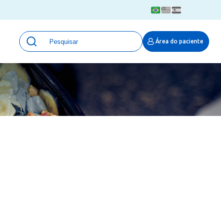
Unidades
Área do paciente
Qualidade e Segurança em saúde
 Moinhos
Eventos
Portal Pesquisa
Programa de Qualidade em Pesquisa
(ProQuali)
PROPESQ
PROADI-SUS
Centro de Pesquisa Clínica
MOVE ARO
Pesquisa Hospital Moinhos de Vento
Núcleo de Apoio à Pesquisa (NAP)
Pronto Atendimento Digital
Área Protegida