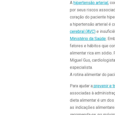
Estrutura da
A
hipertensão arterial
, c
Estrutura d
por seus riscos associado
Exames - Po
coração do paciente hipe
Farmácia
a hipertensão arterial é
Fisioterapia
cerebral (AVC)
e insufici
Ministério da Saúde
. Em
fatores e hábitos que co
alimentar rica em sódio. 
Miguel Gus, cardiologist
especialista.
A rotina alimentar do pac
Para ajudar a
prevenir e t
associadas à administra
dieta alimentar é um dos
as indicações alimentar
recomenda-se, no máximo