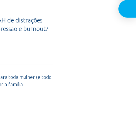
H de distrações
ressão e burnout?
para toda mulher (e todo
 a família