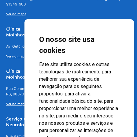
91349-900
Ver no mapa
Clínica
Moinhos de Vento Canoas
O nosso site usa
Av. Getúlio Vargas, 4841 – Centro, Canoas – RS, 92010-010
cookies
Ver no mapa
Este site utiliza cookies e outras
Clínica
tecnologias de rastreamento para
Moinhos de Vento - Teresópolis
melhorar sua experiência de
navegação para os seguintes
Rua Coronel Aparício Borges, 250 - 3º andar - Teresópolis, Porto Alegre -
propósitos:
para ativar a
RS, 90870-016
funcionalidade básica do site
,
para
Ver no mapa
proporcionar uma melhor experiência
no site
,
para medir o seu interesse
Serviço de
nos nossos produtos e serviços e
Neurologia
para personalizar as interações de
Rua Ramiro Barcelos, 630 – 5º andar – Floresta, Porto Alegre – RS,