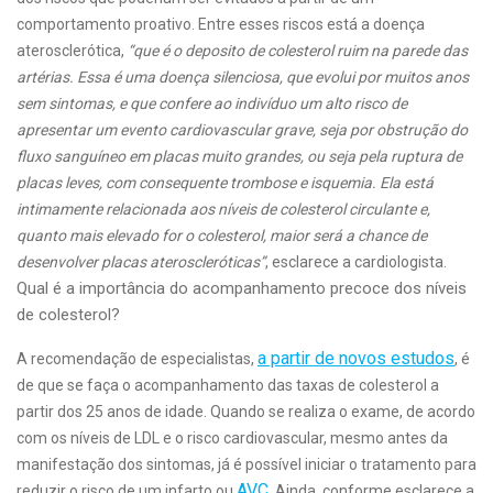
comportamento proativo. Entre esses riscos está a doença
aterosclerótica,
“que é o deposito de colesterol ruim na parede das
artérias. Essa é uma doença silenciosa, que evolui por muitos anos
sem sintomas, e que confere ao indivíduo um alto risco de
apresentar um evento cardiovascular grave, seja por obstrução do
fluxo sanguíneo em placas muito grandes, ou seja pela ruptura de
placas leves, com consequente trombose e isquemia. Ela está
intimamente relacionada aos níveis de colesterol circulante e,
quanto mais elevado for o colesterol, maior será a chance de
desenvolver placas ateroscleróticas”
, esclarece a cardiologista.
Qual é a importância do acompanhamento precoce dos níveis
de colesterol?
a partir de novos estudos
A recomendação de especialistas,
, é
de que se faça o acompanhamento das taxas de colesterol a
partir dos 25 anos de idade. Quando se realiza o exame, de acordo
com os níveis de LDL e o risco cardiovascular, mesmo antes da
manifestação dos sintomas, já é possível iniciar o tratamento para
AVC
reduzir o risco de um infarto ou
. Ainda, conforme esclarece a