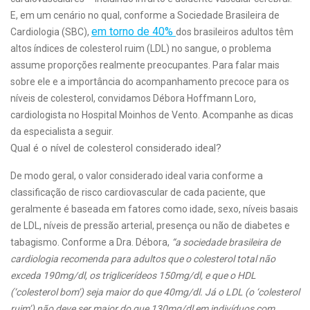
E, em um cenário no qual, conforme a Sociedade Brasileira de
em torno de 40%
Cardiologia (SBC),
dos brasileiros adultos têm
altos índices de colesterol ruim (LDL) no sangue, o problema
assume proporções realmente preocupantes. Para falar mais
sobre ele e a importância do acompanhamento precoce para os
níveis de colesterol, convidamos Débora Hoffmann Loro,
cardiologista no Hospital Moinhos de Vento. Acompanhe as dicas
da especialista a seguir.
Qual é o nível de colesterol considerado ideal?
De modo geral, o valor considerado ideal varia conforme a
classificação de risco cardiovascular de cada paciente, que
geralmente é baseada em fatores como idade, sexo, níveis basais
de LDL, níveis de pressão arterial, presença ou não de diabetes e
tabagismo. Conforme a Dra. Débora,
“a sociedade brasileira de
cardiologia recomenda para adultos que o colesterol total não
exceda 190mg/dl, os triglicerídeos 150mg/dl, e que o HDL
(‘colesterol bom’) seja maior do que 40mg/dl. Já o LDL (o ‘colesterol
ruim’) não deve ser maior do que 130mg/dl em indivíduos com