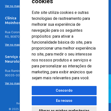
cookies
Ver no mapa
Este site utiliza cookies e outras
Clínica
tecnologias de rastreamento para
Moinhos de Vento - Teresópolis
melhorar sua experiência de
navegação para os seguintes
Rua Coronel Aparício Borges, 250 - 3º andar - Teresópolis, Porto Alegre -
propósitos:
para ativar a
RS, 90870-016
funcionalidade básica do site
,
para
Ver no mapa
proporcionar uma melhor experiência
no site
,
para medir o seu interesse
Serviço de
nos nossos produtos e serviços e
Neurologia
para personalizar as interações de
Rua Ramiro Barcelos, 630 – 5º andar – Floresta, Porto Alegre – RS,
marketing
,
para exibir anúncios que
90035-001
sejam mais relevantes para você
.
Ver no mapa
Concordo
Eu recuso
Responsável Técnico: Dr. Luiz Antonio Nasi - CREMERS 11217
© 2025 - Hospital Moinhos de Vento - Registro Empresa (CRM-RS): 425
Alterar as minhas preferências