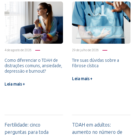
4 de agosto de 2026
29 de julho de 2026
Como diferenciar o TDAH de
Tire suas dúvidas sobre a
distrações comuns, ansiedade,
fibrose cística
depressão e burnout?
Leia mais +
Leia mais +
Fertilidade: cinco
TDAH em adultos:
perguntas para toda
aumento no número de