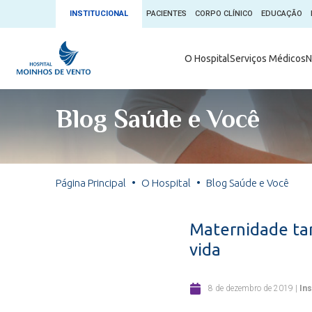
INSTITUCIONAL
PACIENTES
CORPO CLÍNICO
EDUCAÇÃO
Ambulatório 
O Hospital
Serviços Médicos
N
App + Moin
Serviços Médicos
Comitê de É
Blog Saúde e Você
Conheça o 
Núcleos e Especialidades
Blog Saúde 
Convênios
Exames
Direitos e D
Página Principal
O Hospital
Blog Saúde e Você
Fale com o Moinhos
Direção Cor
Doação de 
Seu Médico
Maternidade tar
Doação de 
vida
Enfermage
Informações
Escritório d
8 de dezembro de 2019
|
Ins
Escritório I