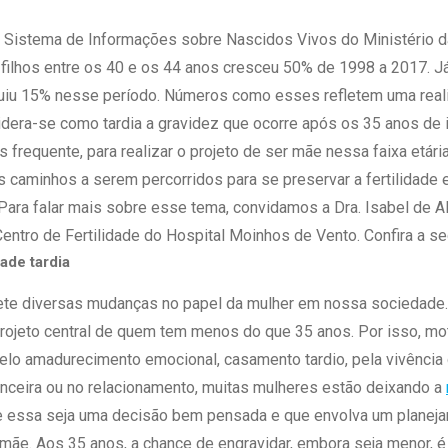
 Matriz
Quem Somos
e Gestão
Sistema de Informações sobre Nascidos Vivos do Ministério d
Responsabilidade Ambiental
rtal Médico
filhos entre os 40 e os 44 anos cresceu 50% de 1998 a 2017. J
Responsabilidade Social
nuiu 15% nesse período. Números como esses refletem uma rea
Serviço Social
idera-se como tardia a gravidez que ocorre após os 35 anos de 
Saúde Digital Moinhos
 frequente, para realizar o projeto de ser mãe nessa faixa etári
os caminhos a serem percorridos para se preservar a fertilidade
Para falar mais sobre esse tema, convidamos a Dra. Isabel de A
ntro de Fertilidade do Hospital Moinhos de Vento. Confira a seg
ade tardia
lete diversas mudanças no papel da mulher em nossa sociedade.
rojeto central de quem tem menos do que 35 anos. Por isso, mo
 pelo amadurecimento emocional, casamento tardio, pela vivência
inanceira ou no relacionamento, muitas mulheres estão deixando a
ue essa seja uma decisão bem pensada e que envolva um planeja
 mãe. Aos 35 anos, a chance de engravidar, embora seja menor,