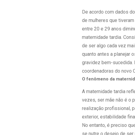
Estrutura da
Estrutura d
De acordo com dados do 
Exames - Po
de mulheres que tiveram 
Farmácia
entre 20 e 29 anos dimi
Fisioterapia
maternidade tardia. Cons
de ser algo cada vez mais
quanto antes a planejar 
gravidez bem-sucedida. 
coordenadoras do novo Ce
O fenômeno da maternid
A maternidade tardia ref
vezes, ser mãe não é o p
realização profissional,
exterior, estabilidade f
No entanto, é preciso q
se nutre o desejo de ser