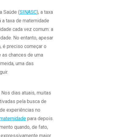
Ambulatório Digital de Nutrição para
a Saúde (
SINASC
), a taxa
Empresas
á a taxa de maternidade
Tele Interconsultas
lidade cada vez comum: a
Cabine Telemedicina
idade. No entanto, apesar
Gestão do Cuidado
a, é preciso começar o
 e as chances de uma
lmeida, uma das
uir.
 Nos dias atuais, muitas
tivadas pela busca de
 de experiências no
maternidade
para depois.
mento quando, de fato,
 é expressivamente maior