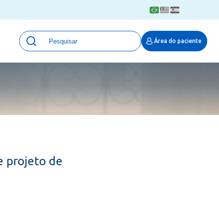
Unidades
Área do paciente
Qualidade e Segurança em saúde
 Moinhos
Eventos
Portal Pesquisa
Programa de Qualidade em Pesquisa
(ProQuali)
PROPESQ
PROADI-SUS
Centro de Pesquisa Clínica
e projeto de
MOVE ARO
Pesquisa Hospital Moinhos de Vento
Núcleo de Apoio à Pesquisa (NAP)
Pronto Atendimento Digital
Área Protegida