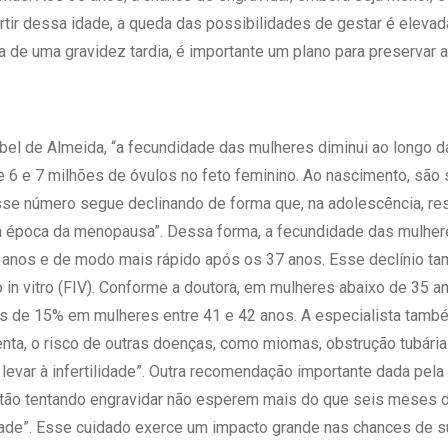
rtir dessa idade, a queda das possibilidades de gestar é elevada
 de uma gravidez tardia, é importante um plano para preservar a 
bel de Almeida, “a fecundidade das mulheres diminui ao longo da
tre 6 e 7 milhões de óvulos no feto feminino. Ao nascimento, são
sse número segue declinando de forma que, na adolescência, re
a época da menopausa”. Dessa forma, a fecundidade das mulhere
5 anos e de modo mais rápido após os 37 anos. Esse declínio 
o in vitro (FIV). Conforme a doutora, em mulheres abaixo de 35 a
s de 15% em mulheres entre 41 e 42 anos. A especialista també
nta, o risco de outras doenças, como miomas, obstrução tubária
evar à infertilidade”. Outra recomendação importante dada pela
ão tentando engravidar não esperem mais do que seis meses de t
idade”. Esse cuidado exerce um impacto grande nas chances de s