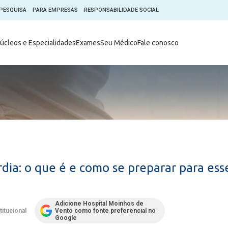
PESQUISA
PARA EMPRESAS
RESPONSABILIDADE SOCIAL
Digital
Hospital do Coração Moinhos
úcleos e Especialidades
Exames
Seu Médico
Fale conosco
hos
Horários de Visita
tica em Pesquisa (CEP)
Horários de visita no Hospital
de Vento
Moinhos Empresas
Informações ao Paciente
e Você
Nossa História
Notícias
everes do Paciente
Organograma Médico
po Clínico
Parque Robótico
Órgãos
Pastoral
dia: o que é e como se preparar para ess
Sangue
Pronto Atendimento Digital
m
Psicologia
e Prática Clínica
Adicione Hospital Moinhos de
Publicações
titucional
Vento como fonte preferencial no
nternacional
Google
Qualidade