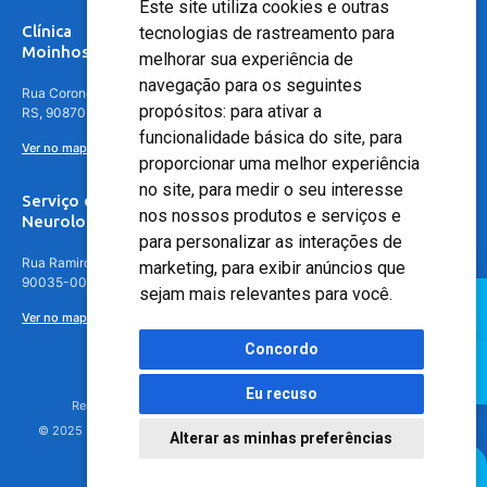
Este site utiliza cookies e outras
Clínica
tecnologias de rastreamento para
Moinhos de Vento - Teresópolis
melhorar sua experiência de
navegação para os seguintes
Rua Coronel Aparício Borges, 250 - 3º andar - Teresópolis, Porto Alegre -
propósitos:
para ativar a
RS, 90870-016
funcionalidade básica do site
,
para
Ver no mapa
proporcionar uma melhor experiência
no site
,
para medir o seu interesse
Serviço de
nos nossos produtos e serviços e
Neurologia
para personalizar as interações de
Rua Ramiro Barcelos, 630 – 5º andar – Floresta, Porto Alegre – RS,
marketing
,
para exibir anúncios que
90035-001
sejam mais relevantes para você
.
Ver no mapa
Concordo
Eu recuso
Responsável Técnico: Dr. Luiz Antonio Nasi - CREMERS 11217
© 2025 - Hospital Moinhos de Vento - Registro Empresa (CRM-RS): 425
Alterar as minhas preferências
Agendamento Online