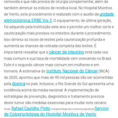
removida e que não precisa de cirurgia complementar, além de
também diminuir os índices de recidiva local. No Hospital Moinhos
unidade
de Vento, este procedimento é realizado com o auxílio da
eletrocirúrgica ERBE Vio 3
. O equipamento, de última geração,
foi adquirido pela Instituição este ano e permite um melhor corte e
cauterização mais precisos no intestino durante o procedimento.
Isso diminui os riscos de lesões pela cauterização profunda e
aumenta as chances de retirada completa das lesões. É
câncer de intestino
importante ressaltar que o
está cada vez
mais comum e sua taxa de mortalidade vem crescendo no Brasil.
Este é o segundo câncer mais comum em mulheres e em
Instituto Nacional do Câncer
homens. A estimativa do
(INCA)
de 2020, apontou que mais de 40 mil pessoas vão ser acometidas
doença
pela
no país. Inclusive, o Rio Grande do Sul apresenta uma
incidência acima da média nacional. A implementação de
estratégias de prevenção, diagnóstico e tratamento precoce
deste tumor são medidas essenciais para mudar este cenário.
Rafael Castilho Pinto
Serviço
Fonte:
, coloproctologista e colonoscopista do
de Coloproctologia do Hospital Moinhos de Vento
.