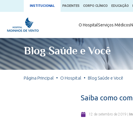
INSTITUCIONAL
PACIENTES
CORPO CLÍNICO
EDUCAÇÃO
Ambulatório 
O Hospital
Serviços Médicos
N
App + Moin
Serviços Médicos
Comitê de É
Blog Saúde e Você
Conheça o 
Núcleos e Especialidades
Blog Saúde 
Convênios
Exames
Direitos e D
Página Principal
O Hospital
Blog Saúde e Você
Fale com o Moinhos
Direção Cor
Doação de 
Seu Médico
Saiba como com
Doação de 
Enfermage
Informações
12 de setembro de 2019
|
In
Escritório d
Escritório I