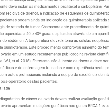
ente deve incluir os medicamentos paclitaxel e carboplatina. P
om recidiva de doença, a indicação de esquemas de quimioterap
pacientes podem ainda ter indicação de quimioterapia aplicada 
rgia de retirada do tumor. Chamamos este procedimento de quimi
o aquecidas a 40 e 43º graus e aplicadas através de um aparel
r do abdômen. A temperatura elevada torna as células neoplásic
 da quimioterapia. Este procedimento comprovou aumento do te
ovário em um estudo recentemente publicado na revista científ
el WJ, et al. 2018). Entretanto, não é isento de riscos e deve se
 médicas e de enfermagem treinadas e com experiência neste p
com estes profissionais incluindo a equipe de excelência de int
 pós-operatório destas pacientes.
liada
iagnóstico de câncer de ovário devem realizar avaliação genét
 ovário apresentam mutações genéticas nos genes BRCA 1 e/o