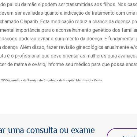
 do pai ou da mãe e podem ser transmitidas aos filhos. Nos ca
 devem ser avaliadas quanto a indicação de tratamento com uma
, chamado Olaparib. Esta medicação reduz a chance da doença pro
mental importância para o aconselhamento genético dos familia
dações poderão evitar o surgimento da doença. É fundamental p
à doença. Além disso, fazer revisão ginecológica anualmente e
sta é o profissional que deve orientar as mulheres para avaliaç
ncer de mama e ovário, informe seu médico para que possa enca
 22564), médica do Serviço de Oncologia do Hospital Moinhos de Vento.
ar uma consulta ou exame