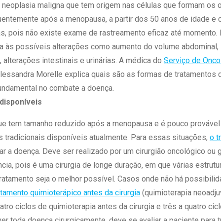
 Matriz
 neoplasia maligna que tem origem nas células que formam os o
Quem Somos
e Gestão
entemente após a menopausa, a partir dos 50 anos de idade e c
Responsabilidade Ambiental
rtal Médico
, pois não existe exame de rastreamento eficaz até momento. P
Responsabilidade Social
nta às possíveis alterações como aumento do volume abdominal,
Serviço Social
 alterações intestinais e urinárias. A médica do
Serviço de Onco
Saúde Digital Moinhos
 Alessandra Morelle explica quais são as formas de tratamentos
undamental no combate a doença.
disponíveis
ue tem tamanho reduzido após a menopausa e é pouco provável i
tradicionais disponíveis atualmente. Para essas situações,
o t
tar a doença. Deve ser realizado por um cirurgião oncológico ou 
ncia, pois é uma cirurgia de longe duração, em que várias estru
tratamento seja o melhor possível. Casos onde não há possibilida
atamento quimioterápico antes da cirurgia
(quimioterapia neoadju
atro ciclos de quimioterapia antes da cirurgia e três a quatro cic
r toda doença cirurgicamente, deve se avaliar a paciente para 