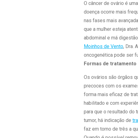
Estrutura da
O câncer de ovário é uma
Estrutura d
doença ocorre mais frequ
Exames - Po
nas fases mais avançadas
Farmácia
que a mulher esteja ate
Fisioterapia
abdominal e má digestão,
Moinhos de Vento
, Dra.
oncogenética pode ser f
Formas de tratamento 
Os ovários são órgãos q
precoces com os exames 
forma mais eficaz de tra
habilitado e com experiê
para que o resultado do 
tumor, há indicação de
tr
faz em torno de três a qu
Quando é possível remove