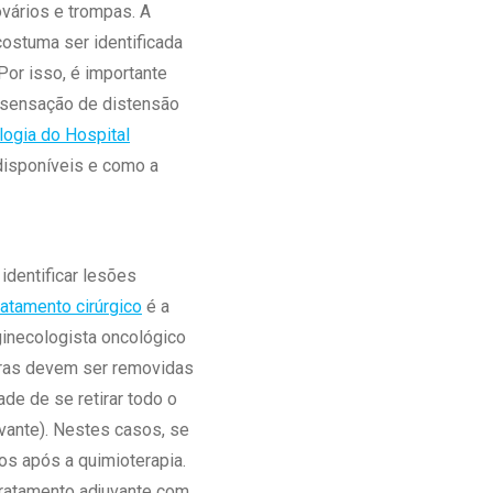
vários e trompas. A
Ambulatório Digital de Nutrição para
ostuma ser identificada
Empresas
or isso, é importante
Tele Interconsultas
 sensação de distensão
Cabine Telemedicina
logia do Hospital
Gestão do Cuidado
 disponíveis e como a
dentificar lesões
ratamento cirúrgico
é a
ginecologista oncológico
turas devem ser removidas
de de se retirar todo o
vante). Nestes casos, se
los após a quimioterapia.
tratamento adjuvante com