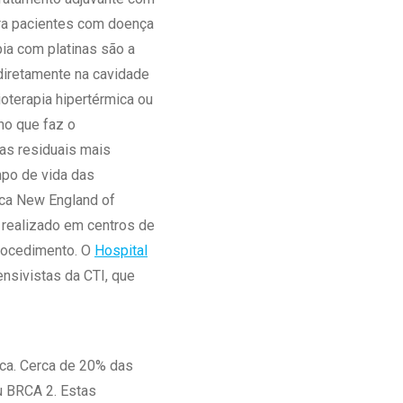
ara pacientes com doença
ia com platinas são a
diretamente na cavidade
oterapia hipertérmica ou
ho que faz o
as residuais mais
mpo de vida das
ica New England of
r realizado em centros de
rocedimento. O
Hospital
ensivistas da CTI, que
ica. Cerca de 20% das
u BRCA 2. Estas