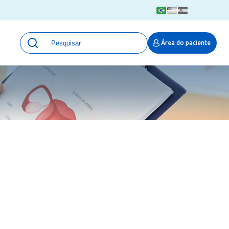
Unidades
Área do paciente
Qualidade e Segurança em saúde
 Moinhos
Eventos
Portal Pesquisa
Programa de Qualidade em Pesquisa
(ProQuali)
PROPESQ
PROADI-SUS
Centro de Pesquisa Clínica
MOVE ARO
Pesquisa Hospital Moinhos de Vento
Núcleo de Apoio à Pesquisa (NAP)
Pronto Atendimento Digital
Área Protegida