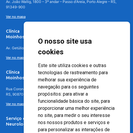
Av. João Wallig, 1800 – 3º andar – Passo d'Areia, Porto Alegre – RS,
91349-900
Ver no mapa
Clínica
Moinhos de Vento Canoas
O nosso site usa
Av. Getúlio Vargas, 4841 – Centro, Canoas – RS, 92010-010
cookies
Ver no mapa
Este site utiliza cookies e outras
Clínica
tecnologias de rastreamento para
Moinhos de Vento - Teresópolis
melhorar sua experiência de
navegação para os seguintes
Rua Coronel Aparício Borges, 250 - 3º andar - Teresópolis, Porto Alegre -
propósitos:
para ativar a
RS, 90870-016
funcionalidade básica do site
,
para
Ver no mapa
proporcionar uma melhor experiência
no site
,
para medir o seu interesse
Serviço de
nos nossos produtos e serviços e
Neurologia
para personalizar as interações de