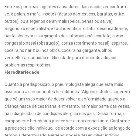
Entre os principais agentes causadores das reações encontram-
se: o pólen, o mofo, insetos (ácaros domésticos, baratas, entre
outros), ou alérgenos de animais (pelos, penas ou saliva).
Segundo o especialista, é fácil identificar o fator desencadeante,
basta observar o surgimento de sintomas após contato, como
congestão nasal (obstrução), coriza (corrimento nasal), espirros,
coceira no nariz ou nos olhos, coceira na garganta, olhos
vermelhos, rouquidão e dificuldade para dormir devido aos
problemas respiratórios.
Hereditariedade
Quanto à predisposição, o pneumologista alega que está mais
associada a componentes hereditários. “Alguns estudos sugerem
que há um risco maior de desenvolver a enfermidade quando a
criança nasce de cesariana, entretanto, na maior parte das vezes,
há o diagnóstico de condições alérgica nos pais. Dessa forma, o
componente hereditário parece ser o mais importante. Conforme
a predisposição individual, de acordo com a exposição ao longo do
tempo a determinado alérgeno, poderá desenvolver indícios