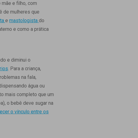
 mãe e filho, com
Ambulatório Digital de Nutrição para
uê de mulheres que
Empresas
sta
e
mastologista
do
Tele Interconsultas
aterno e como a prática
Cabine Telemedicina
Gestão do Cuidado
do e diminui o
rios
. Para a criança,
roblemas na fala,
 dispensando água ou
nto mais completo que um
a), o bebê deve sugar na
lecer o vínculo entre os