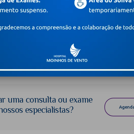
o câncer de mama é muito importante o seguimento e acompanha
 auxílio de profissionais dos bancos de leite para aumentar a
ossível minimizar e diagnosticar as possíveis complicações in
orientações quanto à produção de leite, a apojadura (descida do 
fortáveis para a amamentação, dentre outros assuntos importan
ossível para a mãe e o bebê.
a ginecologista e mastologista do Hospital Moinhos de Vento.
ar uma consulta ou exame
Agenda
ossos especialistas?