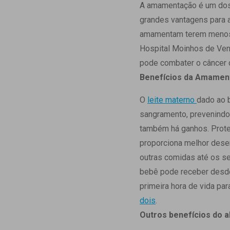
Estrutura da
A amamentação é um dos 
Estrutura d
grandes vantagens para 
Exames - Po
amamentam terem menos 
Farmácia
Hospital Moinhos de Vent
Fisioterapia
pode combater o câncer
Benefícios da Amamen
O
leite materno
dado ao b
sangramento, prevenindo
também há ganhos. Proteg
proporciona melhor dese
outras comidas até os se
bebê pode receber desde 
primeira hora de vida pa
dois
.
Outros benefícios do 