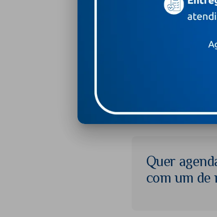
Após o tratamento para 
médico
Mastologista
com
amamentação. Assim, é p
iniciando tratamentos ou 
bebê, posições mais con
seja o mais prazerosa p
Fonte: Dra. Giselle Ebert (33671), médic
Quer agend
com um de n