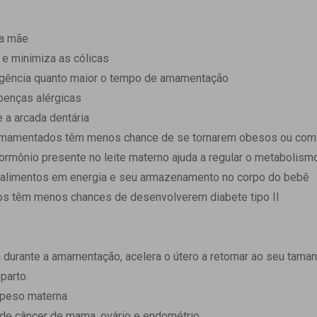
 a mãe
 e minimiza as cólicas
igência quanto maior o tempo de amamentação
oenças alérgicas
e a arcada dentária
mamentados têm menos chance de se tornarem obesos ou com 
hormônio presente no leite materno ajuda a regular o metabolismo
 alimentos em energia e seu armazenamento no corpo do bebê
 têm menos chances de desenvolverem diabete tipo II
a durante a amamentação, acelera o útero a retornar ao seu tama
parto.
 peso materna
 de câncer de mama, ovário e endométrio