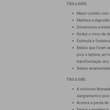
Para o bebê:
Maior contato com
Melhora a digestão
Desenvolve a intel
Reduz o risco de d
Estimula e fortalec
Bebês que foram a
pois a leptina, um 
transformação dos
Bebês amamentados
Para a mãe:
A oxitocina liberad
sangramentos pós-
Acelera a perda de
Reduz a incidência