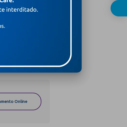
mento da paciente pelo
s chances de sucesso na
erentes ao período
leite), pega correta do
tes para que esta fase
mento Online