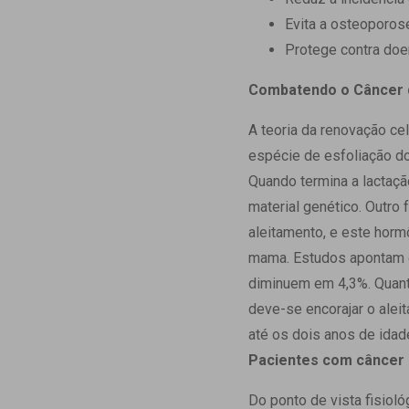
Evita a osteoporos
Protege contra doe
Combatendo o Câncer
A teoria da renovação ce
espécie de esfoliação do
Quando termina a lactaçã
material genético. Outro 
aleitamento, e este horm
mama. Estudos apontam q
diminuem em 4,3%. Quanto
deve-se encorajar o alei
até os dois anos de idad
Pacientes com cânce
Do ponto de vista fisio