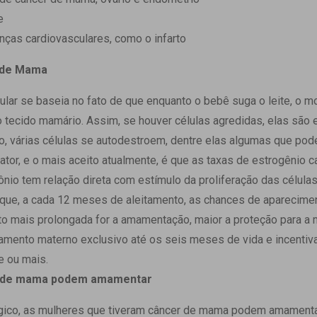
e
nças cardiovasculares, como o infarto
 de Mama
lular se baseia no fato de que enquanto o bebê suga o leite, o
 tecido mamário. Assim, se houver células agredidas, elas são 
o, várias células se autodestroem, dentre elas algumas que pod
fator, e o mais aceito atualmente, é que as taxas de estrogênio 
ônio tem relação direta com estímulo da proliferação das célula
ue, a cada 12 meses de aleitamento, as chances de aparecime
 mais prolongada for a amamentação, maior a proteção para a m
tamento materno exclusivo até os seis meses de vida e incenti
e ou mais.
r de mama podem amamentar
lógico, as mulheres que tiveram câncer de mama podem amament