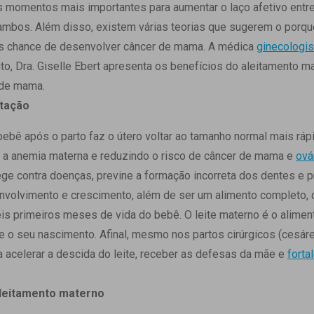
 Matriz
momentos mais importantes para aumentar o laço afetivo entre
Quem Somos
e Gestão
ambos. Além disso, existem várias teorias que sugerem o porq
Responsabilidade Ambiental
rtal Médico
chance de desenvolver câncer de mama. A médica
ginecologi
Responsabilidade Social
o, Dra. Giselle Ebert apresenta os benefícios do aleitamento m
Serviço Social
 de mama.
Saúde Digital Moinhos
tação
ebê após o parto faz o útero voltar ao tamanho normal mais rápi
 a anemia materna e reduzindo o risco de câncer de mama e
ová
e contra doenças, previne a formação incorreta dos dentes e p
nvolvimento e crescimento, além de ser um alimento completo,
is primeiros meses de vida do bebê. O leite materno é o alime
o seu nascimento. Afinal, mesmo nos partos cirúrgicos (cesáre
ra acelerar a descida do leite, receber as defesas da mãe e
forta
aleitamento materno