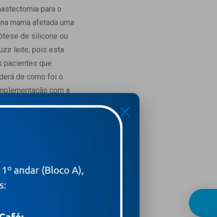
mastectomia para o
r na mama afetada uma
ótese de silicone ou
zir leite, pois esta
s pacientes que
derá de como foi o
complementação com a
te. Esta mama também terá
X
vez que as células
o efeito do tratamento
o leite, poderá fabricá-
uma das mamas, que é a
 e também terá o seu
 mama.