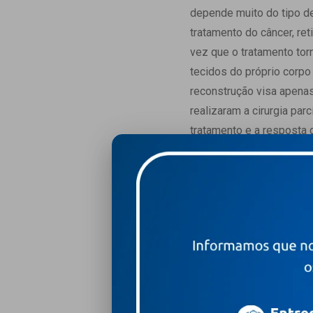
depende muito do tipo de
tratamento do câncer, r
vez que o tratamento tor
tecidos do próprio corpo 
reconstrução visa apenas
realizaram a cirurgia pa
tratamento e a resposta
radioterapia e a irradia
seu desenvolvimento, ou 
irradiadas também aprese
não tenha sido muito agr
lo e amamentação poderá
situação mais comum, a 
desenvolvimento habitual
Busque orientação mé