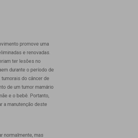
 movimento promove uma
eliminadas e renovadas.
eriam ter lesões no
caem durante o período de
s tumorais do câncer de
nto de um tumor mamário
ãe e o bebê. Portanto,
var a manutenção deste
ar normalmente, mas