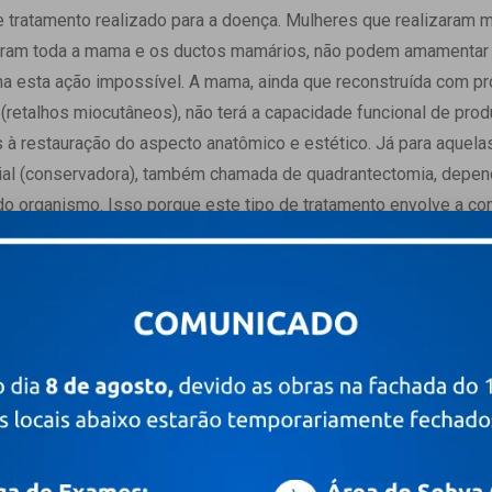
 tratamento realizado para a doença. Mulheres que realizaram 
etiram toda a mama e os ductos mamários, não podem amamenta
na esta ação impossível. A mama, ainda que reconstruída com pr
(retalhos miocutâneos), não terá a capacidade funcional de produ
 à restauração do aspecto anatômico e estético. Já para aquela
rcial (conservadora), também chamada de quadrantectomia, depen
 do organismo. Isso porque este tipo de tratamento envolve a 
ção da mama afeta as células responsáveis pela produção de lei
seja, o aumento de volume, prejudicado durante a gravidez uma 
ntam menor resposta proliferativa ao estímulo hormonal. Caso 
essivo, esta mama ainda que com alguma limitação na produção d
 ocorrer. Para as pacientes que tiveram um câncer em apenas 
outra mama (saudável) continuará produzindo leite normalmente
 durante a gravidez, pois o tratamento realizado não afeta esta
dica