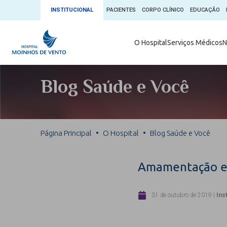
INSTITUCIONAL
PACIENTES
CORPO CLÍNICO
EDUCAÇÃO
Ambulatório 
O Hospital
Serviços Médicos
N
App + Moin
Serviços Médicos
Comitê de É
Blog Saúde e Você
Conheça o 
Núcleos e Especialidades
Blog Saúde 
Convênios
Exames
Direitos e D
Página Principal
O Hospital
Blog Saúde e Você
Fale com o Moinhos
Direção Cor
Doação de 
Seu Médico
Amamentação e 
Doação de 
Enfermage
Informações
31 de outubro de 2019
|
Ins
Escritório d
Escritório I