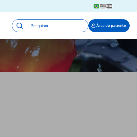
Unidades
Área do paciente
Qualidade e Segurança em saúde
 Moinhos
Eventos
Portal Pesquisa
Programa de Qualidade em Pesquisa
(ProQuali)
PROPESQ
PROADI-SUS
Centro de Pesquisa Clínica
MOVE ARO
Pesquisa Hospital Moinhos de Vento
Núcleo de Apoio à Pesquisa (NAP)
Pronto Atendimento Digital
Área Protegida