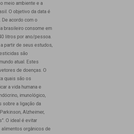
ao meio ambiente e a
Ambulatório Digital de Nutrição para
sil. O objetivo da data é
Empresas
. De acordo com o
Tele Interconsultas
da brasileiro consome em
Cabine Telemedicina
0 litros por ano/pessoa.
Gestão do Cuidado
 partir de seus estudos,
esticidas são
mundo atual. Estes
vetores de doenças. O
ta quais são os
icar a vida humana e
ndócrino, imunológico,
s sobre a ligação da
Parkinson, Alzheimer,
. O ideal é evitar
 alimentos orgânicos de