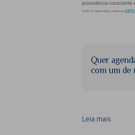
procedência consciente e
serv
Fonte: Dr. Pedro Velho, médico do
Quer agend
com um de n
Leia mais