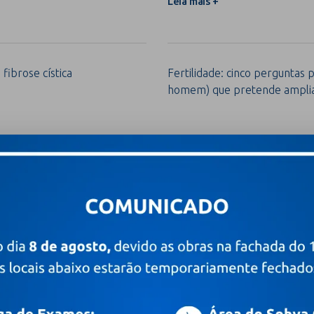
Leia mais +
 fibrose cística
Fertilidade: cinco perguntas 
homem) que pretende ampliar
Leia mais +