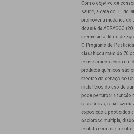
Estrutura da
Com o objetivo de consci
Estrutura d
saúde, a data de 11 de ja
Exames - Po
promover a mudança de a
Farmácia
dossiê da ABRASCO (2015
Fisioterapia
média cinco litros de ag
O Programa de Pesticida
classificou mais de 70 p
considerados como um do
produtos químicos são p
médico do serviço de On
malefícios do uso de agr
pode perturbar a função 
reprodutivo, renal, cardi
exposição a pesticidas c
esclerose múltipla, diabe
contato com os produtos