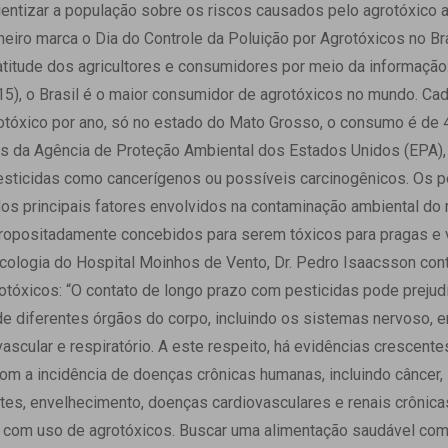
 Matriz
entizar a população sobre os riscos causados pelo agrotóxico 
Quem Somos
e Gestão
neiro marca o Dia do Controle da Poluição por Agrotóxicos no Bra
Responsabilidade Ambiental
rtal Médico
titude dos agricultores e consumidores por meio da informação
Responsabilidade Social
), o Brasil é o maior consumidor de agrotóxicos no mundo. Ca
Serviço Social
rotóxico por ano, só no estado do Mato Grosso, o consumo é de 4
Saúde Digital Moinhos
s da Agência de Proteção Ambiental dos Estados Unidos (EPA), a
esticidas como cancerígenos ou possíveis carcinogênicos. Os p
s principais fatores envolvidos na contaminação ambiental do 
ropositadamente concebidos para serem tóxicos para pragas e 
cologia do Hospital Moinhos de Vento, Dr. Pedro Isaacsson con
otóxicos: “O contato de longo prazo com pesticidas pode prejud
de diferentes órgãos do corpo, incluindo os sistemas nervoso, e
ovascular e respiratório. A este respeito, há evidências crescente
om a incidência de doenças crônicas humanas, incluindo câncer, 
tes, envelhecimento, doenças cardiovasculares e renais crônicas”
 com uso de agrotóxicos. Buscar uma alimentação saudável com