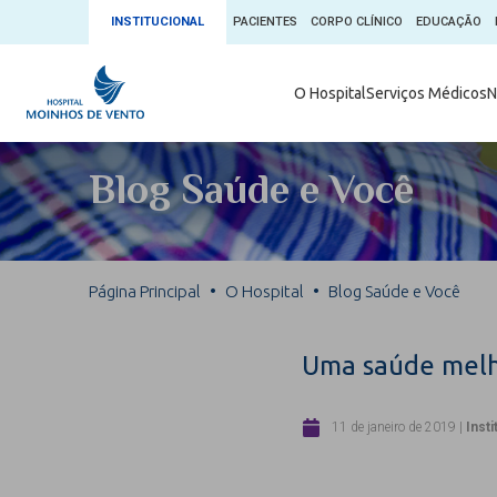
INSTITUCIONAL
PACIENTES
CORPO CLÍNICO
EDUCAÇÃO
Ambulatório 
O Hospital
Serviços Médicos
N
App + Moin
Serviços Médicos
Comitê de É
Blog Saúde e Você
Conheça o 
Núcleos e Especialidades
Blog Saúde 
Convênios
Exames
Direitos e D
Página Principal
O Hospital
Blog Saúde e Você
Fale com o Moinhos
Direção Cor
Doação de 
Seu Médico
Uma saúde melho
Doação de 
Enfermage
Informações
11 de janeiro de 2019
|
Insti
Escritório d
Escritório I