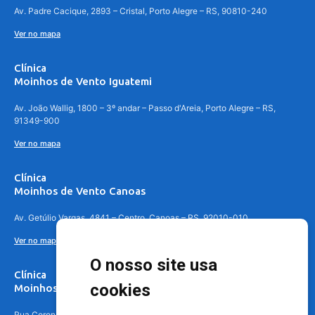
Av. Padre Cacique, 2893 – Cristal, Porto Alegre – RS, 90810-240
Ver no mapa
Clínica
Moinhos de Vento Iguatemi
Av. João Wallig, 1800 – 3º andar – Passo d'Areia, Porto Alegre – RS,
91349-900
Ver no mapa
Clínica
Moinhos de Vento Canoas
Av. Getúlio Vargas, 4841 – Centro, Canoas – RS, 92010-010
Ver no mapa
O nosso site usa
Clínica
cookies
Moinhos de Vento - Teresópolis
Rua Coronel Aparício Borges, 250 - 3º andar - Teresópolis, Porto Alegre -