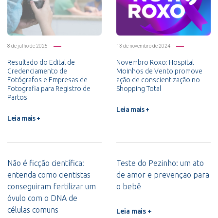
8 de julho de 2025
13 de novembro de 2024
Resultado do Edital de
Novembro Roxo: Hospital
Credenciamento de
Moinhos de Vento promove
Fotógrafos e Empresas de
ação de conscientização no
Fotografia para Registro de
Shopping Total
Partos
Leia mais +
Leia mais +
Não é ficção científica:
Teste do Pezinho: um ato
entenda como cientistas
de amor e prevenção para
conseguiram fertilizar um
o bebê
óvulo com o DNA de
células comuns
Leia mais +