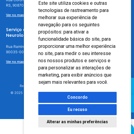
Este site utiliza cookies e outras
RS, 90870-016
tecnologias de rastreamento para
Ver no mapa
melhorar sua experiência de
navegação para os seguintes
Serviço de
propósitos:
para ativar a
Neurologia
funcionalidade básica do site
,
para
proporcionar uma melhor experiência
Rua Ramiro Barcelos, 630 – 5º andar – Floresta, Porto Alegre – RS,
90035-001
no site
,
para medir o seu interesse
nos nossos produtos e serviços e
Ver no mapa
para personalizar as interações de
marketing
,
para exibir anúncios que
sejam mais relevantes para você
.
Responsável Técnico: Dr. Luiz Antonio Nasi - CREMERS 11217
© 2025 - Hospital Moinhos de Vento - Registro Empresa (CRM-RS): 425
Concordo
Eu recuso
Alterar as minhas preferências
Agendamento Online