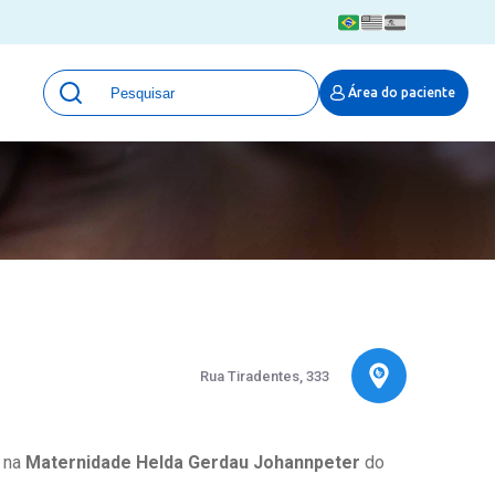
Unidades
Área do paciente
Qualidade e Segurança em saúde
 Moinhos
Eventos
Portal Pesquisa
Programa de Qualidade em Pesquisa
(ProQuali)
PROPESQ
PROADI-SUS
Centro de Pesquisa Clínica
MOVE ARO
Rua Tiradentes, 333
Pesquisa Hospital Moinhos de Vento
Núcleo de Apoio à Pesquisa (NAP)
Pronto Atendimento Digital
a na
Maternidade Helda Gerdau Johannpeter
do
Área Protegida