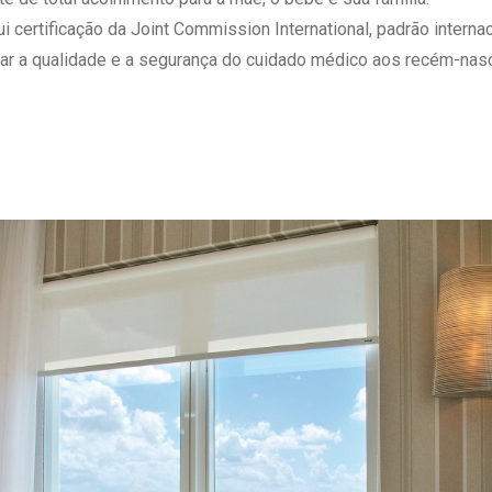
 Matriz
Quem Somos
ertificação da Joint Commission International, padrão internaci
e Gestão
Responsabilidade Ambiental
ar a qualidade e a segurança do cuidado médico aos recém-nasc
rtal Médico
Responsabilidade Social
Serviço Social
Saúde Digital Moinhos