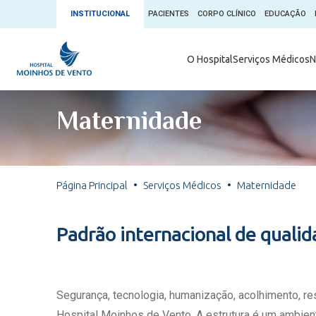
INSTITUCIONAL
PACIENTES
CORPO CLÍNICO
EDUCAÇÃO
Ambulatório 
O Hospital
Serviços Médicos
N
App + Moin
Serviços Médicos
Comitê de É
Maternidade
Conheça o 
Núcleos e Especialidades
Blog Saúde 
Convênios
Exames
Direitos e D
Página Principal
Serviços Médicos
Maternidade
Fale com o Moinhos
Direção Cor
Doação de 
Seu Médico
Padrão internacional de quali
Doação de 
Enfermage
Informações
Escritório d
Segurança, tecnologia, humanização, acolhimento, r
Escritório I
Hospital Moinhos de Vento. A estrutura é um ambient