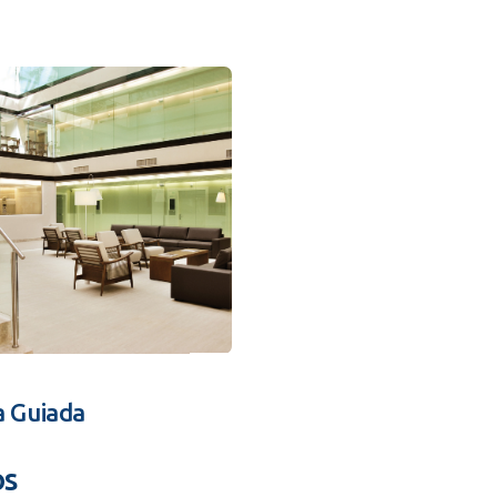
a Guiada
os