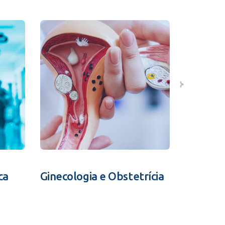
ca
Ginecologia e Obstetrícia
Fertili
Assistid