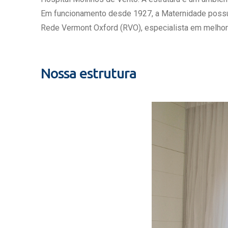
Estrutura da
Em funcionamento desde 1927, a Maternidade possui c
Estrutura d
Rede Vermont Oxford (RVO), especialista em melhor
Exames - Po
Farmácia
Fisioterapia
Nossa estrutura