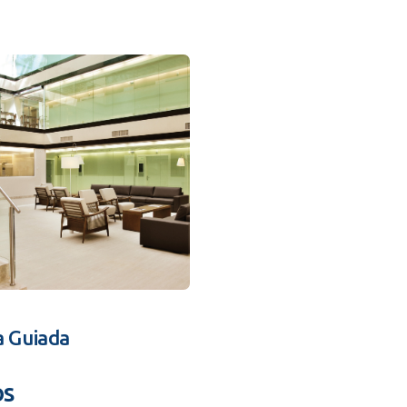
a Guiada
os