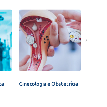
ca
Ginecologia e Obstetrícia
Fertili
Assistid