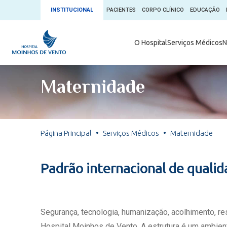
INSTITUCIONAL
PACIENTES
CORPO CLÍNICO
EDUCAÇÃO
Ambulatório 
O Hospital
Serviços Médicos
N
App + Moin
Serviços Médicos
Comitê de É
Maternidade
Conheça o 
Núcleos e Especialidades
Blog Saúde 
Convênios
Exames
Direitos e D
Página Principal
Serviços Médicos
Maternidade
Fale com o Moinhos
Direção Cor
Doação de 
Seu Médico
Padrão internacional de quali
Doação de 
Enfermage
Informações
Escritório d
Segurança, tecnologia, humanização, acolhimento, r
Escritório I
Hospital Moinhos de Vento. A estrutura é um ambient