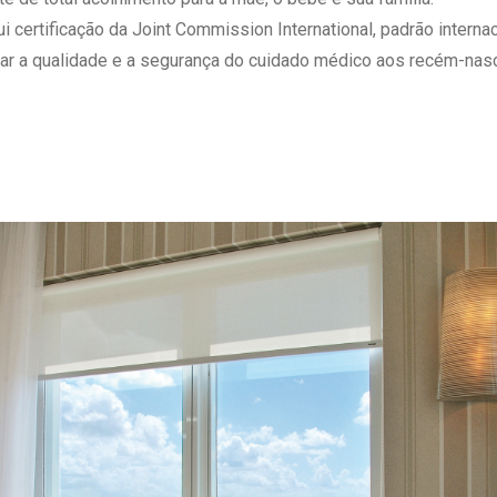
 Matriz
Quem Somos
ertificação da Joint Commission International, padrão internaci
e Gestão
Responsabilidade Ambiental
ar a qualidade e a segurança do cuidado médico aos recém-nasc
rtal Médico
Responsabilidade Social
Serviço Social
Saúde Digital Moinhos