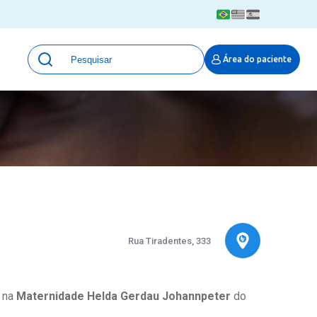
Unidades
Área do paciente
Qualidade e Segurança em saúde
 Moinhos
Eventos
Portal Pesquisa
Programa de Qualidade em Pesquisa
(ProQuali)
PROPESQ
PROADI-SUS
Centro de Pesquisa Clínica
MOVE ARO
Rua Tiradentes, 333
Pesquisa Hospital Moinhos de Vento
Núcleo de Apoio à Pesquisa (NAP)
Pronto Atendimento Digital
a na
Maternidade Helda Gerdau Johannpeter
do
Área Protegida