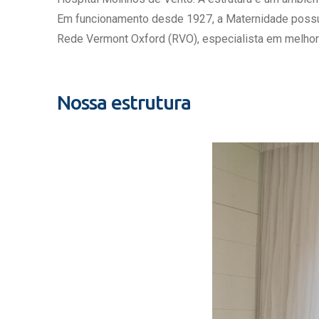
Estrutura da
Em funcionamento desde 1927, a Maternidade possui c
Estrutura d
Rede Vermont Oxford (RVO), especialista em melhor
Exames - Po
Farmácia
Fisioterapia
Nossa estrutura