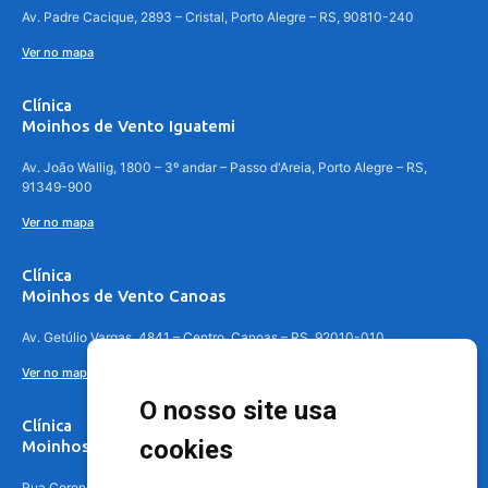
Av. Padre Cacique, 2893 – Cristal, Porto Alegre – RS, 90810-240
Ver no mapa
Clínica
Moinhos de Vento Iguatemi
Av. João Wallig, 1800 – 3º andar – Passo d'Areia, Porto Alegre – RS,
91349-900
Ver no mapa
Clínica
Moinhos de Vento Canoas
Av. Getúlio Vargas, 4841 – Centro, Canoas – RS, 92010-010
Ver no mapa
O nosso site usa
Clínica
cookies
Moinhos de Vento - Teresópolis
Rua Coronel Aparício Borges, 250 - 3º andar - Teresópolis, Porto Alegre -