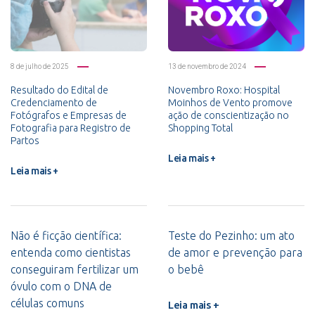
8 de julho de 2025
13 de novembro de 2024
Resultado do Edital de
Novembro Roxo: Hospital
Credenciamento de
Moinhos de Vento promove
Fotógrafos e Empresas de
ação de conscientização no
Fotografia para Registro de
Shopping Total
Partos
Leia mais +
Leia mais +
Não é ficção científica:
Teste do Pezinho: um ato
entenda como cientistas
de amor e prevenção para
conseguiram fertilizar um
o bebê
óvulo com o DNA de
células comuns
Leia mais +