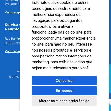
Este site utiliza cookies e outras
RS, 90870-016
tecnologias de rastreamento para
Ver no mapa
melhorar sua experiência de
navegação para os seguintes
Serviço de
propósitos:
para ativar a
Neurologia
funcionalidade básica do site
,
para
proporcionar uma melhor experiência
Rua Ramiro Barcelos, 630 – 5º andar – Floresta, Porto Alegre – RS,
90035-001
no site
,
para medir o seu interesse
nos nossos produtos e serviços e
Ver no mapa
para personalizar as interações de
marketing
,
para exibir anúncios que
sejam mais relevantes para você
.
Responsável Técnico: Dr. Luiz Antonio Nasi - CREMERS 11217
© 2025 - Hospital Moinhos de Vento - Registro Empresa (CRM-RS): 425
Concordo
Eu recuso
Alterar as minhas preferências
Agendamento Online