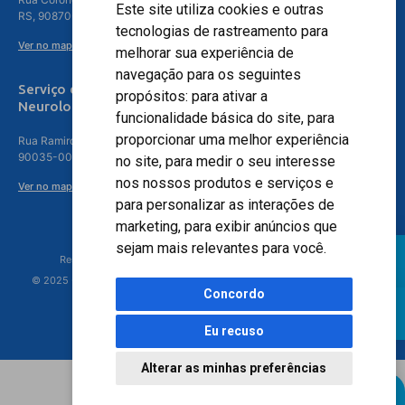
Este site utiliza cookies e outras
RS, 90870-016
tecnologias de rastreamento para
Ver no mapa
melhorar sua experiência de
navegação para os seguintes
Serviço de
propósitos:
para ativar a
Neurologia
funcionalidade básica do site
,
para
proporcionar uma melhor experiência
Rua Ramiro Barcelos, 630 – 5º andar – Floresta, Porto Alegre – RS,
90035-001
no site
,
para medir o seu interesse
nos nossos produtos e serviços e
Ver no mapa
para personalizar as interações de
marketing
,
para exibir anúncios que
sejam mais relevantes para você
.
Responsável Técnico: Dr. Luiz Antonio Nasi - CREMERS 11217
© 2025 - Hospital Moinhos de Vento - Registro Empresa (CRM-RS): 425
Concordo
Eu recuso
Alterar as minhas preferências
Agendamento Online