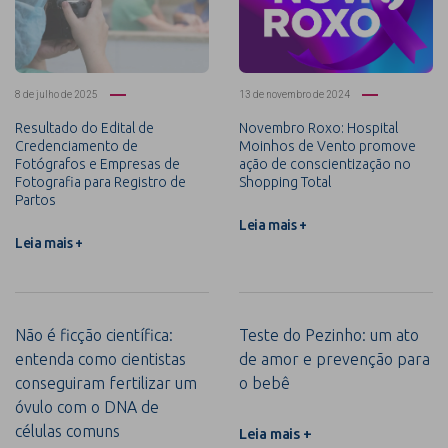
8 de julho de 2025
13 de novembro de 2024
Resultado do Edital de
Novembro Roxo: Hospital
Credenciamento de
Moinhos de Vento promove
Fotógrafos e Empresas de
ação de conscientização no
Fotografia para Registro de
Shopping Total
Partos
Leia mais +
Leia mais +
Não é ficção científica:
Teste do Pezinho: um ato
entenda como cientistas
de amor e prevenção para
conseguiram fertilizar um
o bebê
óvulo com o DNA de
células comuns
Leia mais +