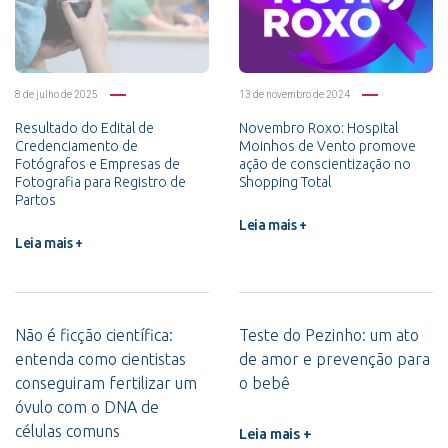
8 de julho de 2025
13 de novembro de 2024
Resultado do Edital de
Novembro Roxo: Hospital
Credenciamento de
Moinhos de Vento promove
Fotógrafos e Empresas de
ação de conscientização no
Fotografia para Registro de
Shopping Total
Partos
Leia mais +
Leia mais +
Não é ficção científica:
Teste do Pezinho: um ato
entenda como cientistas
de amor e prevenção para
conseguiram fertilizar um
o bebê
óvulo com o DNA de
células comuns
Leia mais +