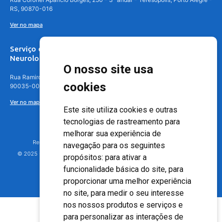
RS, 90870-016
Ver no mapa
Serviço de
Neurologia
O nosso site usa
Rua Ramiro Barcelos, 630 – 5º andar – Floresta, Porto Alegre – RS,
cookies
90035-001
Ver no mapa
Este site utiliza cookies e outras
tecnologias de rastreamento para
melhorar sua experiência de
Responsável Técnico: Dr. Luiz Antonio Nasi - CREMERS 11217
navegação para os seguintes
© 2025 - Hospital Moinhos de Vento - Registro Empresa (CRM-RS): 425
propósitos:
para ativar a
funcionalidade básica do site
,
para
proporcionar uma melhor experiência
no site
,
para medir o seu interesse
nos nossos produtos e serviços e
para personalizar as interações de