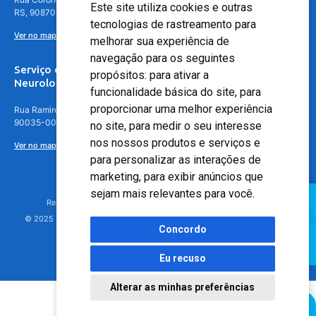
Este site utiliza cookies e outras
RS, 90870-016
tecnologias de rastreamento para
Ver no mapa
melhorar sua experiência de
navegação para os seguintes
Serviço de
propósitos:
para ativar a
Neurologia
funcionalidade básica do site
,
para
proporcionar uma melhor experiência
Rua Ramiro Barcelos, 630 – 5º andar – Floresta, Porto Alegre – RS,
90035-001
no site
,
para medir o seu interesse
nos nossos produtos e serviços e
Ver no mapa
para personalizar as interações de
marketing
,
para exibir anúncios que
sejam mais relevantes para você
.
Responsável Técnico: Dr. Luiz Antonio Nasi - CREMERS 11217
© 2025 - Hospital Moinhos de Vento - Registro Empresa (CRM-RS): 425
Concordo
Eu recuso
Alterar as minhas preferências
Agendamento Online