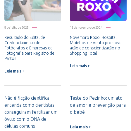
8 de julho de 2025
13 de novembro de 2024
Resultado do Edital de
Novembro Roxo: Hospital
Credenciamento de
Moinhos de Vento promove
Fotógrafos e Empresas de
ação de conscientização no
Fotografia para Registro de
Shopping Total
Partos
Leia mais +
Leia mais +
Não é ficção científica:
Teste do Pezinho: um ato
entenda como cientistas
de amor e prevenção para
conseguiram fertilizar um
o bebê
óvulo com o DNA de
células comuns
Leia mais +