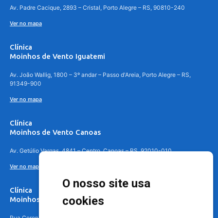
Av. Padre Cacique, 2893 – Cristal, Porto Alegre – RS, 90810-240
Ver no mapa
Clínica
Moinhos de Vento Iguatemi
Av. João Wallig, 1800 – 3º andar – Passo d'Areia, Porto Alegre – RS,
91349-900
Ver no mapa
Clínica
Moinhos de Vento Canoas
Av. Getúlio Vargas, 4841 – Centro, Canoas – RS, 92010-010
Ver no mapa
O nosso site usa
Clínica
cookies
Moinhos de Vento - Teresópolis
Rua Coronel Aparício Borges, 250 - 3º andar - Teresópolis, Porto Alegre -