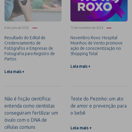
8 de julho de 2025
13 de novembro de 2024
Resultado do Edital de
Novembro Roxo: Hospital
Credenciamento de
Moinhos de Vento promove
Fotógrafos e Empresas de
ação de conscientização no
Fotografia para Registro de
Shopping Total
Partos
Leia mais +
Leia mais +
Não é ficção científica:
Teste do Pezinho: um ato
entenda como cientistas
de amor e prevenção para
conseguiram fertilizar um
o bebê
óvulo com o DNA de
células comuns
Leia mais +