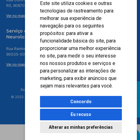
Este site utiliza cookies e outras
RS, 90870-016
tecnologias de rastreamento para
Ver no mapa
melhorar sua experiência de
navegação para os seguintes
Serviço de
propósitos:
para ativar a
Neurologia
funcionalidade básica do site
,
para
proporcionar uma melhor experiência
Rua Ramiro Barcelos, 630 – 5º andar – Floresta, Porto Alegre – RS,
90035-001
no site
,
para medir o seu interesse
nos nossos produtos e serviços e
Ver no mapa
para personalizar as interações de
marketing
,
para exibir anúncios que
sejam mais relevantes para você
.
Responsável Técnico: Dr. Luiz Antonio Nasi - CREMERS 11217
© 2025 - Hospital Moinhos de Vento - Registro Empresa (CRM-RS): 425
Concordo
Eu recuso
Alterar as minhas preferências
Agendamento Online