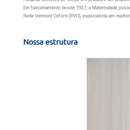
Estrutura da
Em funcionamento desde 1927, a Maternidade possui c
Estrutura d
Rede Vermont Oxford (RVO), especialista em melhor
Exames - Po
Farmácia
Fisioterapia
Nossa estrutura