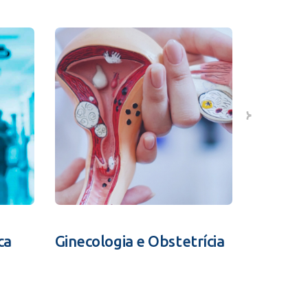
ca
Ginecologia e Obstetrícia
Fertili
Assistid