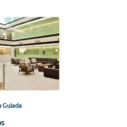
a Guiada
os