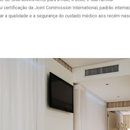
 Matriz
Quem Somos
ertificação da Joint Commission International, padrão internaci
e Gestão
Responsabilidade Ambiental
ar a qualidade e a segurança do cuidado médico aos recém-nasc
rtal Médico
Responsabilidade Social
Serviço Social
Saúde Digital Moinhos