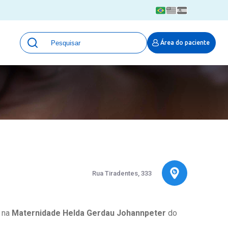
Unidades
Área do paciente
Qualidade e Segurança em saúde
 Moinhos
Eventos
Portal Pesquisa
Programa de Qualidade em Pesquisa
(ProQuali)
PROPESQ
PROADI-SUS
Centro de Pesquisa Clínica
MOVE ARO
Rua Tiradentes, 333
Pesquisa Hospital Moinhos de Vento
Núcleo de Apoio à Pesquisa (NAP)
Pronto Atendimento Digital
a na
Maternidade Helda Gerdau Johannpeter
do
Área Protegida