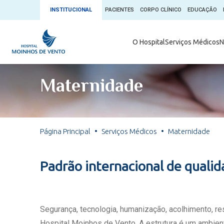
INSTITUCIONAL
PACIENTES
CORPO CLÍNICO
EDUCAÇÃO
Ambulatório 
O Hospital
Serviços Médicos
N
App + Moin
Serviços Médicos
Comitê de É
Maternidade
Conheça o 
Núcleos e Especialidades
Blog Saúde 
Convênios
Exames
Direitos e D
Página Principal
Serviços Médicos
Maternidade
Fale com o Moinhos
Direção Cor
Doação de 
Seu Médico
Padrão internacional de quali
Doação de 
Enfermage
Informações
Escritório d
Segurança, tecnologia, humanização, acolhimento, r
Escritório I
Hospital Moinhos de Vento. A estrutura é um ambient