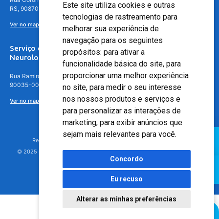
Este site utiliza cookies e outras
RS, 90870-016
tecnologias de rastreamento para
Ver no mapa
melhorar sua experiência de
navegação para os seguintes
Serviço de
propósitos:
para ativar a
Neurologia
funcionalidade básica do site
,
para
proporcionar uma melhor experiência
Rua Ramiro Barcelos, 630 – 5º andar – Floresta, Porto Alegre – RS,
90035-001
no site
,
para medir o seu interesse
nos nossos produtos e serviços e
Ver no mapa
para personalizar as interações de
marketing
,
para exibir anúncios que
sejam mais relevantes para você
.
Responsável Técnico: Dr. Luiz Antonio Nasi - CREMERS 11217
© 2025 - Hospital Moinhos de Vento - Registro Empresa (CRM-RS): 425
Concordo
Eu recuso
Alterar as minhas preferências
Agendamento Online