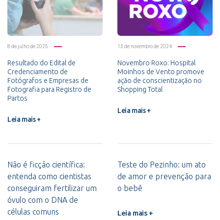
8 de julho de 2025
13 de novembro de 2024
Resultado do Edital de
Novembro Roxo: Hospital
Credenciamento de
Moinhos de Vento promove
Fotógrafos e Empresas de
ação de conscientização no
Fotografia para Registro de
Shopping Total
Partos
Leia mais +
Leia mais +
Não é ficção científica:
Teste do Pezinho: um ato
entenda como cientistas
de amor e prevenção para
conseguiram fertilizar um
o bebê
óvulo com o DNA de
células comuns
Leia mais +