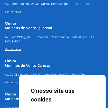
Av. Padre Cacique, 2893 – Cristal, Porto Alegre – RS, 90810-240
Ver no mapa
Clínica
Moinhos de Vento Iguatemi
Av. João Wallig, 1800 – 3º andar – Passo d'Areia, Porto Alegre – RS,
91349-900
Ver no mapa
Clínica
Moinhos de Vento Canoas
Av. Getúlio Vargas, 4841 – Centro, Canoas – RS, 92010-010
Ver no mapa
O nosso site usa
Clínica
cookies
Moinhos de Vento - Teresópolis
Rua Coronel Aparício Borges, 250 - 3º andar - Teresópolis, Porto Alegre -