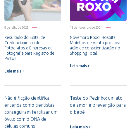
8 de julho de 2025
13 de novembro de 2024
Resultado do Edital de
Novembro Roxo: Hospital
Credenciamento de
Moinhos de Vento promove
Fotógrafos e Empresas de
ação de conscientização no
Fotografia para Registro de
Shopping Total
Partos
Leia mais +
Leia mais +
Não é ficção científica:
Teste do Pezinho: um ato
entenda como cientistas
de amor e prevenção para
conseguiram fertilizar um
o bebê
óvulo com o DNA de
células comuns
Leia mais +