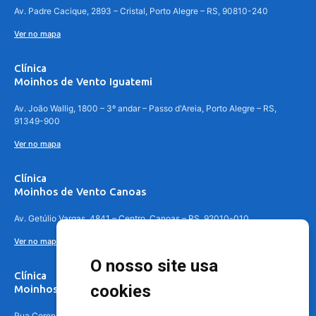
Av. Padre Cacique, 2893 – Cristal, Porto Alegre – RS, 90810-240
Ver no mapa
Clínica
Moinhos de Vento Iguatemi
Av. João Wallig, 1800 – 3º andar – Passo d'Areia, Porto Alegre – RS,
91349-900
Ver no mapa
Clínica
Moinhos de Vento Canoas
Av. Getúlio Vargas, 4841 – Centro, Canoas – RS, 92010-010
Ver no mapa
O nosso site usa
Clínica
cookies
Moinhos de Vento - Teresópolis
Rua Coronel Aparício Borges, 250 - 3º andar - Teresópolis, Porto Alegre -