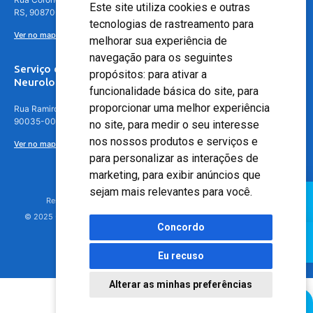
Este site utiliza cookies e outras
RS, 90870-016
tecnologias de rastreamento para
Ver no mapa
melhorar sua experiência de
navegação para os seguintes
Serviço de
propósitos:
para ativar a
Neurologia
funcionalidade básica do site
,
para
proporcionar uma melhor experiência
Rua Ramiro Barcelos, 630 – 5º andar – Floresta, Porto Alegre – RS,
90035-001
no site
,
para medir o seu interesse
nos nossos produtos e serviços e
Ver no mapa
para personalizar as interações de
marketing
,
para exibir anúncios que
sejam mais relevantes para você
.
Responsável Técnico: Dr. Luiz Antonio Nasi - CREMERS 11217
© 2025 - Hospital Moinhos de Vento - Registro Empresa (CRM-RS): 425
Concordo
Eu recuso
Alterar as minhas preferências
Agendamento Online