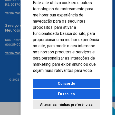
Este site utiliza cookies e outras
RS, 90870-016
tecnologias de rastreamento para
Ver no mapa
melhorar sua experiência de
navegação para os seguintes
Serviço de
propósitos:
para ativar a
Neurologia
funcionalidade básica do site
,
para
proporcionar uma melhor experiência
Rua Ramiro Barcelos, 630 – 5º andar – Floresta, Porto Alegre – RS,
90035-001
no site
,
para medir o seu interesse
nos nossos produtos e serviços e
Ver no mapa
para personalizar as interações de
marketing
,
para exibir anúncios que
sejam mais relevantes para você
.
Responsável Técnico: Dr. Luiz Antonio Nasi - CREMERS 11217
© 2025 - Hospital Moinhos de Vento - Registro Empresa (CRM-RS): 425
Concordo
Eu recuso
Alterar as minhas preferências
Agendamento Online