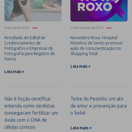
8 de julho de 2025
13 de novembro de 2024
Resultado do Edital de
Novembro Roxo: Hospital
Credenciamento de
Moinhos de Vento promove
Fotógrafos e Empresas de
ação de conscientização no
Fotografia para Registro de
Shopping Total
Partos
Leia mais +
Leia mais +
Não é ficção científica:
Teste do Pezinho: um ato
entenda como cientistas
de amor e prevenção para
conseguiram fertilizar um
o bebê
óvulo com o DNA de
células comuns
Leia mais +