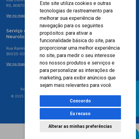
Este site utiliza cookies e outras
RS, 90870-016
tecnologias de rastreamento para
Ver no mapa
melhorar sua experiência de
navegação para os seguintes
Serviço de
propósitos:
para ativar a
Neurologia
funcionalidade básica do site
,
para
proporcionar uma melhor experiência
Rua Ramiro Barcelos, 630 – 5º andar – Floresta, Porto Alegre – RS,
90035-001
no site
,
para medir o seu interesse
nos nossos produtos e serviços e
Ver no mapa
para personalizar as interações de
marketing
,
para exibir anúncios que
sejam mais relevantes para você
.
Responsável Técnico: Dr. Luiz Antonio Nasi - CREMERS 11217
© 2025 - Hospital Moinhos de Vento - Registro Empresa (CRM-RS): 425
Concordo
Eu recuso
Alterar as minhas preferências
Agendamento Online