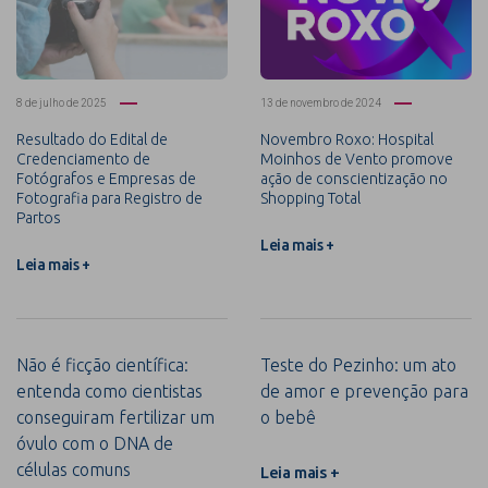
8 de julho de 2025
13 de novembro de 2024
Resultado do Edital de
Novembro Roxo: Hospital
Credenciamento de
Moinhos de Vento promove
Fotógrafos e Empresas de
ação de conscientização no
Fotografia para Registro de
Shopping Total
Partos
Leia mais +
Leia mais +
Não é ficção científica:
Teste do Pezinho: um ato
entenda como cientistas
de amor e prevenção para
conseguiram fertilizar um
o bebê
óvulo com o DNA de
células comuns
Leia mais +