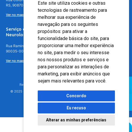
Este site utiliza cookies e outras
RS, 90870-016
tecnologias de rastreamento para
Ver no mapa
melhorar sua experiência de
navegação para os seguintes
Serviço de
propósitos:
para ativar a
Neurologia
funcionalidade básica do site
,
para
proporcionar uma melhor experiência
Rua Ramiro Barcelos, 630 – 5º andar – Floresta, Porto Alegre – RS,
90035-001
no site
,
para medir o seu interesse
nos nossos produtos e serviços e
Ver no mapa
para personalizar as interações de
marketing
,
para exibir anúncios que
sejam mais relevantes para você
.
Responsável Técnico: Dr. Luiz Antonio Nasi - CREMERS 11217
© 2025 - Hospital Moinhos de Vento - Registro Empresa (CRM-RS): 425
Concordo
Eu recuso
Alterar as minhas preferências
Agendamento Online