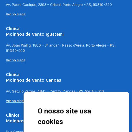
Av. Padre Cacique, 2893 – Cristal, Porto Alegre – RS, 90810-240
Ver no mapa
Clínica
Moinhos de Vento Iguatemi
Av. João Wallig, 1800 – 3º andar – Passo d'Areia, Porto Alegre – RS,
91349-900
Ver no mapa
Clínica
Moinhos de Vento Canoas
Av. Getúlio Vargas, 4841 – Centro, Canoas – RS, 92010-010
Ver no mapa
O nosso site usa
Clínica
cookies
Moinhos de Vento - Teresópolis
Rua Coronel Aparício Borges, 250 - 3º andar - Teresópolis, Porto Alegre -