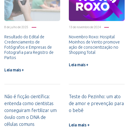
8 de julho de 2025
13 de novembro de 2024
Resultado do Edital de
Novembro Roxo: Hospital
Credenciamento de
Moinhos de Vento promove
Fotógrafos e Empresas de
ação de conscientização no
Fotografia para Registro de
Shopping Total
Partos
Leia mais +
Leia mais +
Não é ficção científica:
Teste do Pezinho: um ato
entenda como cientistas
de amor e prevenção para
conseguiram fertilizar um
o bebê
óvulo com o DNA de
células comuns
Leia mais +