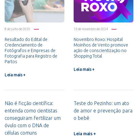
8 de julho de 2025
13 de novembro de 2024
Resultado do Edital de
Novembro Roxo: Hospital
Credenciamento de
Moinhos de Vento promove
Fotógrafos e Empresas de
ação de conscientização no
Fotografia para Registro de
Shopping Total
Partos
Leia mais +
Leia mais +
Não é ficção científica:
Teste do Pezinho: um ato
entenda como cientistas
de amor e prevenção para
conseguiram fertilizar um
o bebê
óvulo com o DNA de
células comuns
Leia mais +