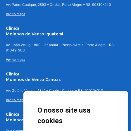
Av. Padre Cacique, 2893 – Cristal, Porto Alegre – RS, 90810-240
Ver no mapa
Clínica
Moinhos de Vento Iguatemi
Av. João Wallig, 1800 – 3º andar – Passo d'Areia, Porto Alegre – RS,
91349-900
Ver no mapa
Clínica
Moinhos de Vento Canoas
Av. Getúlio Vargas, 4841 – Centro, Canoas – RS, 92010-010
Ver no mapa
O nosso site usa
Clínica
cookies
Moinhos de Vento - Teresópolis
Rua Coronel Aparício Borges, 250 - 3º andar - Teresópolis, Porto Alegre -