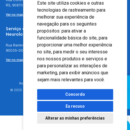
Este site utiliza cookies e outras
RS, 90870-016
tecnologias de rastreamento para
Ver no mapa
melhorar sua experiência de
navegação para os seguintes
Serviço de
propósitos:
para ativar a
Neurologia
funcionalidade básica do site
,
para
proporcionar uma melhor experiência
Rua Ramiro Barcelos, 630 – 5º andar – Floresta, Porto Alegre – RS,
90035-001
no site
,
para medir o seu interesse
nos nossos produtos e serviços e
Ver no mapa
para personalizar as interações de
marketing
,
para exibir anúncios que
sejam mais relevantes para você
.
Responsável Técnico: Dr. Luiz Antonio Nasi - CREMERS 11217
© 2025 - Hospital Moinhos de Vento - Registro Empresa (CRM-RS): 425
Concordo
Eu recuso
Alterar as minhas preferências
Agendamento Online