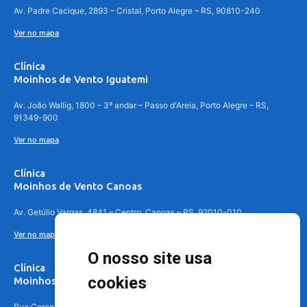
Av. Padre Cacique, 2893 – Cristal, Porto Alegre – RS, 90810-240
Ver no mapa
Clínica
Moinhos de Vento Iguatemi
Av. João Wallig, 1800 – 3º andar – Passo d'Areia, Porto Alegre – RS,
91349-900
Ver no mapa
Clínica
Moinhos de Vento Canoas
Av. Getúlio Vargas, 4841 – Centro, Canoas – RS, 92010-010
Ver no mapa
O nosso site usa
Clínica
cookies
Moinhos de Vento - Teresópolis
Rua Coronel Aparício Borges, 250 - 3º andar - Teresópolis, Porto Alegre -