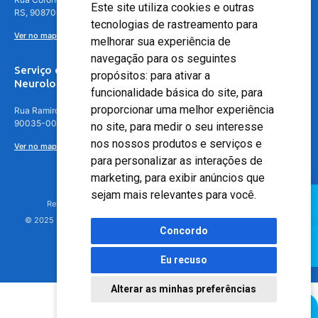
Este site utiliza cookies e outras
RS, 90870-016
tecnologias de rastreamento para
Ver no mapa
melhorar sua experiência de
navegação para os seguintes
Serviço de
propósitos:
para ativar a
Neurologia
funcionalidade básica do site
,
para
proporcionar uma melhor experiência
Rua Ramiro Barcelos, 630 – 5º andar – Floresta, Porto Alegre – RS,
90035-001
no site
,
para medir o seu interesse
nos nossos produtos e serviços e
Ver no mapa
para personalizar as interações de
marketing
,
para exibir anúncios que
sejam mais relevantes para você
.
Responsável Técnico: Dr. Luiz Antonio Nasi - CREMERS 11217
© 2025 - Hospital Moinhos de Vento - Registro Empresa (CRM-RS): 425
Concordo
Eu recuso
Alterar as minhas preferências
Agendamento Online