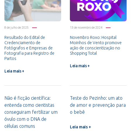
8 de julho de 2025
13 de novembro de 2024
Resultado do Edital de
Novembro Roxo: Hospital
Credenciamento de
Moinhos de Vento promove
Fotógrafos e Empresas de
ação de conscientização no
Fotografia para Registro de
Shopping Total
Partos
Leia mais +
Leia mais +
Não é ficção científica:
Teste do Pezinho: um ato
entenda como cientistas
de amor e prevenção para
conseguiram fertilizar um
o bebê
óvulo com o DNA de
células comuns
Leia mais +