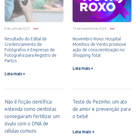
8 de julho de 2025
13 de novembro de 2024
Resultado do Edital de
Novembro Roxo: Hospital
Credenciamento de
Moinhos de Vento promove
Fotógrafos e Empresas de
ação de conscientização no
Fotografia para Registro de
Shopping Total
Partos
Leia mais +
Leia mais +
Não é ficção científica:
Teste do Pezinho: um ato
entenda como cientistas
de amor e prevenção para
conseguiram fertilizar um
o bebê
óvulo com o DNA de
células comuns
Leia mais +