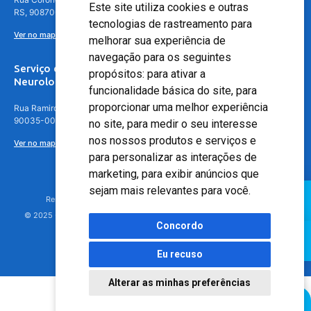
Este site utiliza cookies e outras
RS, 90870-016
tecnologias de rastreamento para
Ver no mapa
melhorar sua experiência de
navegação para os seguintes
Serviço de
propósitos:
para ativar a
Neurologia
funcionalidade básica do site
,
para
proporcionar uma melhor experiência
Rua Ramiro Barcelos, 630 – 5º andar – Floresta, Porto Alegre – RS,
90035-001
no site
,
para medir o seu interesse
nos nossos produtos e serviços e
Ver no mapa
para personalizar as interações de
marketing
,
para exibir anúncios que
sejam mais relevantes para você
.
Responsável Técnico: Dr. Luiz Antonio Nasi - CREMERS 11217
© 2025 - Hospital Moinhos de Vento - Registro Empresa (CRM-RS): 425
Concordo
Eu recuso
Alterar as minhas preferências
Agendamento Online