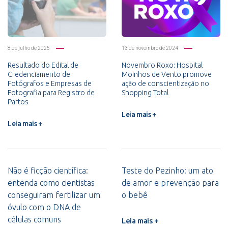
8 de julho de 2025
13 de novembro de 2024
Resultado do Edital de
Novembro Roxo: Hospital
Credenciamento de
Moinhos de Vento promove
Fotógrafos e Empresas de
ação de conscientização no
Fotografia para Registro de
Shopping Total
Partos
Leia mais +
Leia mais +
Não é ficção científica:
Teste do Pezinho: um ato
entenda como cientistas
de amor e prevenção para
conseguiram fertilizar um
o bebê
óvulo com o DNA de
células comuns
Leia mais +