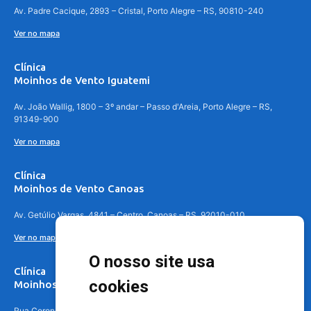
Av. Padre Cacique, 2893 – Cristal, Porto Alegre – RS, 90810-240
Ver no mapa
Clínica
Moinhos de Vento Iguatemi
Av. João Wallig, 1800 – 3º andar – Passo d'Areia, Porto Alegre – RS,
91349-900
Ver no mapa
Clínica
Moinhos de Vento Canoas
Av. Getúlio Vargas, 4841 – Centro, Canoas – RS, 92010-010
Ver no mapa
O nosso site usa
Clínica
cookies
Moinhos de Vento - Teresópolis
Rua Coronel Aparício Borges, 250 - 3º andar - Teresópolis, Porto Alegre -