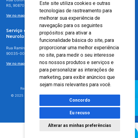
Este site utiliza cookies e outras
RS, 90870-016
tecnologias de rastreamento para
Ver no mapa
melhorar sua experiência de
navegação para os seguintes
Serviço de
propósitos:
para ativar a
Neurologia
funcionalidade básica do site
,
para
proporcionar uma melhor experiência
Rua Ramiro Barcelos, 630 – 5º andar – Floresta, Porto Alegre – RS,
90035-001
no site
,
para medir o seu interesse
nos nossos produtos e serviços e
Ver no mapa
para personalizar as interações de
marketing
,
para exibir anúncios que
sejam mais relevantes para você
.
Responsável Técnico: Dr. Luiz Antonio Nasi - CREMERS 11217
© 2025 - Hospital Moinhos de Vento - Registro Empresa (CRM-RS): 425
Concordo
Eu recuso
Alterar as minhas preferências
Agendamento Online