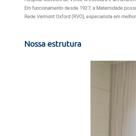
Estrutura da
Em funcionamento desde 1927, a Maternidade possui c
Estrutura d
Rede Vermont Oxford (RVO), especialista em melhor
Exames - Po
Farmácia
Fisioterapia
Nossa estrutura