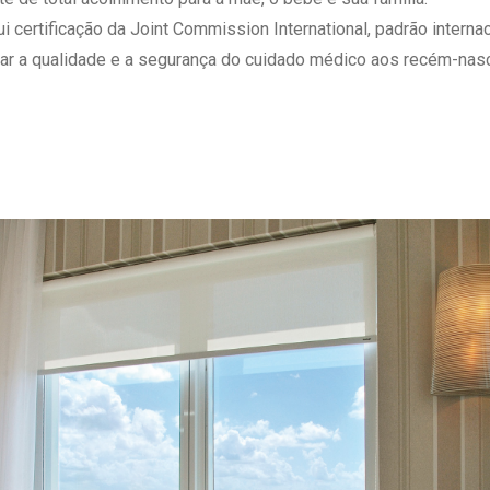
 Matriz
Quem Somos
ertificação da Joint Commission International, padrão internaci
e Gestão
Responsabilidade Ambiental
ar a qualidade e a segurança do cuidado médico aos recém-nasc
rtal Médico
Responsabilidade Social
Serviço Social
Saúde Digital Moinhos