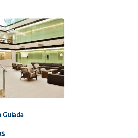
a Guiada
os