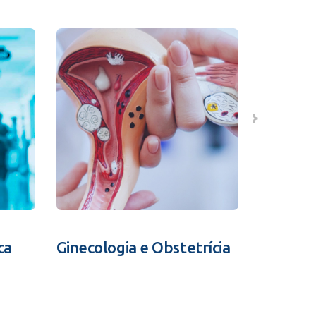
ca
Ginecologia e Obstetrícia
Fertili
Assistid