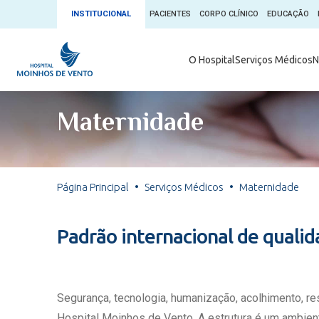
INSTITUCIONAL
PACIENTES
CORPO CLÍNICO
EDUCAÇÃO
Ambulatório 
O Hospital
Serviços Médicos
N
App + Moin
Serviços Médicos
Comitê de É
Maternidade
Conheça o 
Núcleos e Especialidades
Blog Saúde 
Convênios
Exames
Direitos e D
Página Principal
Serviços Médicos
Maternidade
Fale com o Moinhos
Direção Cor
Doação de 
Seu Médico
Padrão internacional de quali
Doação de 
Enfermage
Informações
Escritório d
Segurança, tecnologia, humanização, acolhimento, r
Escritório I
Hospital Moinhos de Vento. A estrutura é um ambient