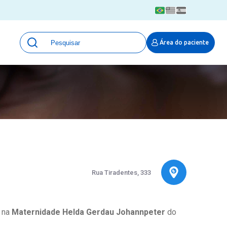
Unidades
Área do paciente
Qualidade e Segurança em saúde
 Moinhos
Eventos
Portal Pesquisa
Programa de Qualidade em Pesquisa
(ProQuali)
PROPESQ
PROADI-SUS
Centro de Pesquisa Clínica
MOVE ARO
Rua Tiradentes, 333
Pesquisa Hospital Moinhos de Vento
Núcleo de Apoio à Pesquisa (NAP)
Pronto Atendimento Digital
a na
Maternidade Helda Gerdau Johannpeter
do
Área Protegida