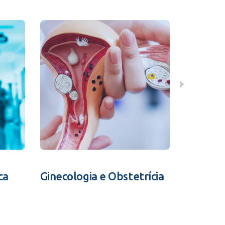
ca
Ginecologia e Obstetrícia
Fertili
Assistid