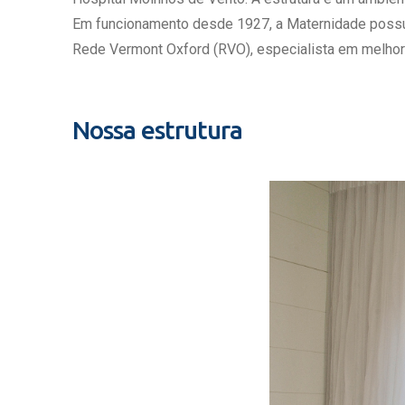
Estrutura da
Em funcionamento desde 1927, a Maternidade possui c
Estrutura d
Rede Vermont Oxford (RVO), especialista em melhor
Exames - Po
Farmácia
Fisioterapia
Nossa estrutura