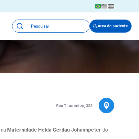
Unidades
Área do paciente
Qualidade e Segurança em saúde
 Moinhos
Eventos
Portal Pesquisa
Programa de Qualidade em Pesquisa
(ProQuali)
PROPESQ
PROADI-SUS
Centro de Pesquisa Clínica
MOVE ARO
Rua Tiradentes, 333
Pesquisa Hospital Moinhos de Vento
Núcleo de Apoio à Pesquisa (NAP)
Pronto Atendimento Digital
a na
Maternidade Helda Gerdau Johannpeter
do
Área Protegida