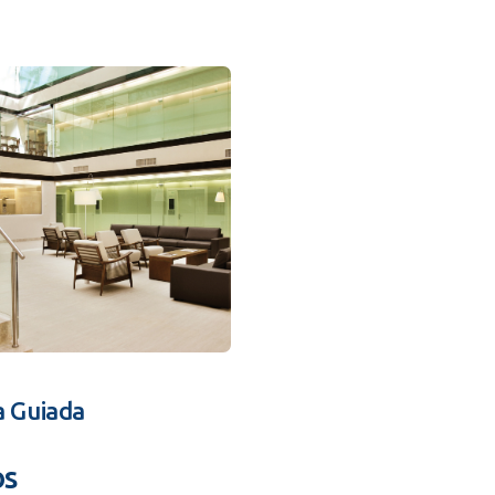
a Guiada
os