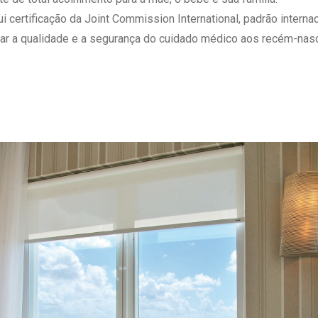
 Matriz
Quem Somos
ertificação da Joint Commission International, padrão internaci
e Gestão
Responsabilidade Ambiental
ar a qualidade e a segurança do cuidado médico aos recém-nasc
rtal Médico
Responsabilidade Social
Serviço Social
Saúde Digital Moinhos