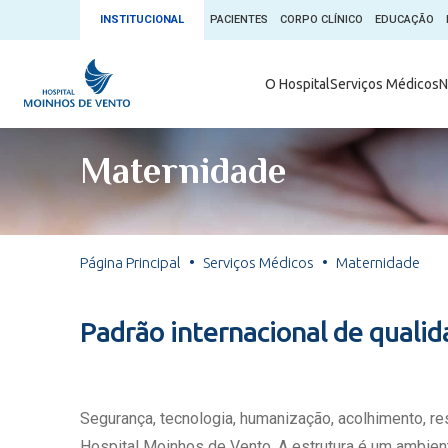
INSTITUCIONAL
PACIENTES
CORPO CLÍNICO
EDUCAÇÃO
Ambulatório 
O Hospital
Serviços Médicos
N
App + Moin
Serviços Médicos
Comitê de É
Maternidade
Conheça o 
Núcleos e Especialidades
Blog Saúde 
Convênios
Exames
Direitos e D
Página Principal
Serviços Médicos
Maternidade
Fale com o Moinhos
Direção Cor
Doação de 
Seu Médico
Padrão internacional de quali
Doação de 
Enfermage
Informações
Escritório d
Segurança, tecnologia, humanização, acolhimento, r
Escritório I
Hospital Moinhos de Vento. A estrutura é um ambient