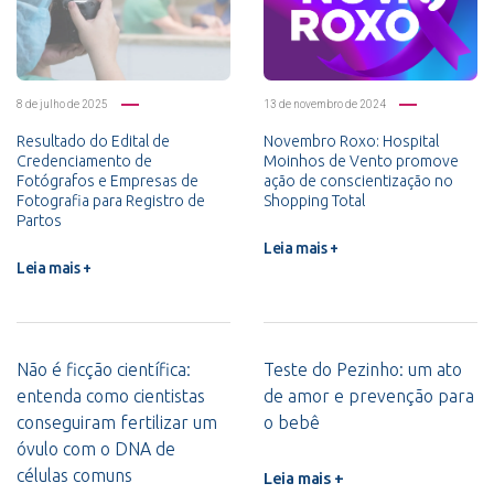
8 de julho de 2025
13 de novembro de 2024
Resultado do Edital de
Novembro Roxo: Hospital
Credenciamento de
Moinhos de Vento promove
Fotógrafos e Empresas de
ação de conscientização no
Fotografia para Registro de
Shopping Total
Partos
Leia mais +
Leia mais +
Não é ficção científica:
Teste do Pezinho: um ato
entenda como cientistas
de amor e prevenção para
conseguiram fertilizar um
o bebê
óvulo com o DNA de
células comuns
Leia mais +