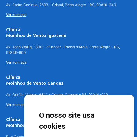
Av. Padre Cacique, 2893 – Cristal, Porto Alegre – RS, 90810-240
Ver no mapa
Clínica
Moinhos de Vento Iguatemi
Av. João Wallig, 1800 – 3º andar – Passo d'Areia, Porto Alegre – RS,
91349-900
Ver no mapa
Clínica
Moinhos de Vento Canoas
Av. Getúlio Vargas, 4841 – Centro, Canoas – RS, 92010-010
Ver no mapa
O nosso site usa
Clínica
cookies
Moinhos de Vento - Teresópolis
Rua Coronel Aparício Borges, 250 - 3º andar - Teresópolis, Porto Alegre -