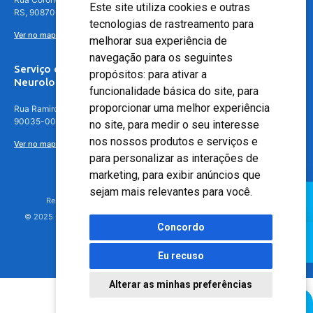
Este site utiliza cookies e outras
RS, 90870-016
tecnologias de rastreamento para
Ver no mapa
melhorar sua experiência de
navegação para os seguintes
Serviço de
propósitos:
para ativar a
Neurologia
funcionalidade básica do site
,
para
proporcionar uma melhor experiência
Rua Ramiro Barcelos, 630 – 5º andar – Floresta, Porto Alegre – RS,
90035-001
no site
,
para medir o seu interesse
nos nossos produtos e serviços e
Ver no mapa
para personalizar as interações de
marketing
,
para exibir anúncios que
sejam mais relevantes para você
.
Responsável Técnico: Dr. Luiz Antonio Nasi - CREMERS 11217
© 2025 - Hospital Moinhos de Vento - Registro Empresa (CRM-RS): 425
Concordo
Eu recuso
Alterar as minhas preferências
Agendamento Online