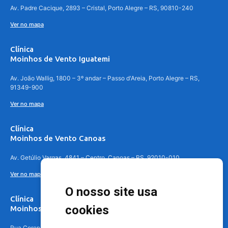
Av. Padre Cacique, 2893 – Cristal, Porto Alegre – RS, 90810-240
Ver no mapa
Clínica
Moinhos de Vento Iguatemi
Av. João Wallig, 1800 – 3º andar – Passo d'Areia, Porto Alegre – RS,
91349-900
Ver no mapa
Clínica
Moinhos de Vento Canoas
Av. Getúlio Vargas, 4841 – Centro, Canoas – RS, 92010-010
Ver no mapa
O nosso site usa
Clínica
cookies
Moinhos de Vento - Teresópolis
Rua Coronel Aparício Borges, 250 - 3º andar - Teresópolis, Porto Alegre -