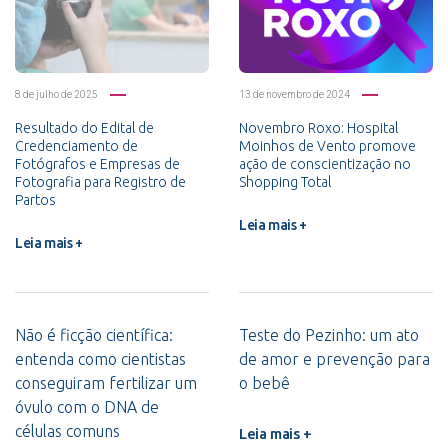
8 de julho de 2025
13 de novembro de 2024
Resultado do Edital de
Novembro Roxo: Hospital
Credenciamento de
Moinhos de Vento promove
Fotógrafos e Empresas de
ação de conscientização no
Fotografia para Registro de
Shopping Total
Partos
Leia mais +
Leia mais +
Não é ficção científica:
Teste do Pezinho: um ato
entenda como cientistas
de amor e prevenção para
conseguiram fertilizar um
o bebê
óvulo com o DNA de
células comuns
Leia mais +