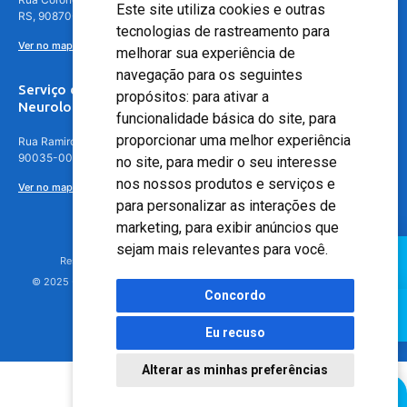
Este site utiliza cookies e outras
RS, 90870-016
tecnologias de rastreamento para
Ver no mapa
melhorar sua experiência de
navegação para os seguintes
Serviço de
propósitos:
para ativar a
Neurologia
funcionalidade básica do site
,
para
proporcionar uma melhor experiência
Rua Ramiro Barcelos, 630 – 5º andar – Floresta, Porto Alegre – RS,
90035-001
no site
,
para medir o seu interesse
nos nossos produtos e serviços e
Ver no mapa
para personalizar as interações de
marketing
,
para exibir anúncios que
sejam mais relevantes para você
.
Responsável Técnico: Dr. Luiz Antonio Nasi - CREMERS 11217
© 2025 - Hospital Moinhos de Vento - Registro Empresa (CRM-RS): 425
Concordo
Eu recuso
Alterar as minhas preferências
Agendamento Online