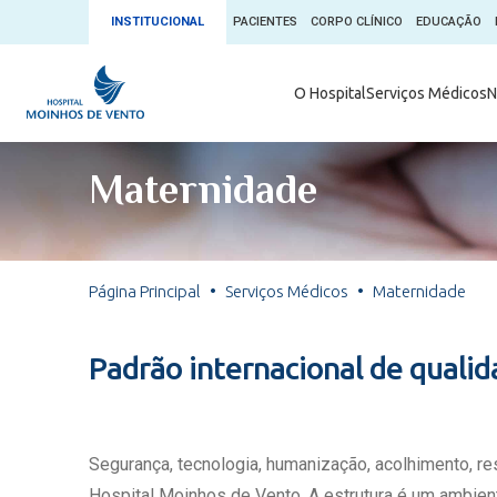
INSTITUCIONAL
PACIENTES
CORPO CLÍNICO
EDUCAÇÃO
Ambulatório 
O Hospital
Serviços Médicos
N
App + Moin
Serviços Médicos
Comitê de É
Maternidade
Conheça o 
Núcleos e Especialidades
Blog Saúde 
Convênios
Exames
Direitos e D
Página Principal
Serviços Médicos
Maternidade
Fale com o Moinhos
Direção Cor
Doação de 
Seu Médico
Padrão internacional de quali
Doação de 
Enfermage
Informações
Escritório d
Segurança, tecnologia, humanização, acolhimento, r
Escritório I
Hospital Moinhos de Vento. A estrutura é um ambient