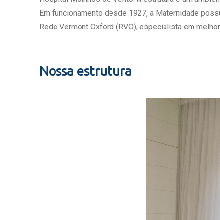
Estrutura da
Em funcionamento desde 1927, a Maternidade possui c
Estrutura d
Rede Vermont Oxford (RVO), especialista em melhor
Exames - Po
Farmácia
Fisioterapia
Nossa estrutura