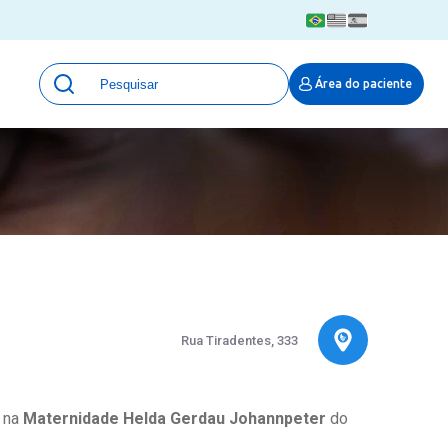
Unidades
Área do paciente
Qualidade e Segurança em saúde
 Moinhos
Eventos
Portal Pesquisa
Programa de Qualidade em Pesquisa
(ProQuali)
PROPESQ
PROADI-SUS
Centro de Pesquisa Clínica
MOVE ARO
Rua Tiradentes, 333
Pesquisa Hospital Moinhos de Vento
Núcleo de Apoio à Pesquisa (NAP)
Pronto Atendimento Digital
a na
Maternidade Helda Gerdau Johannpeter
do
Área Protegida