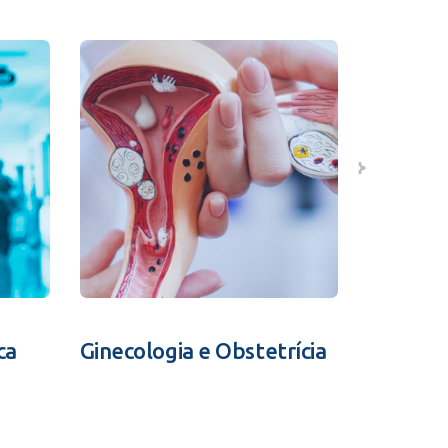
ca
Ginecologia e Obstetrícia
Fertili
Assistid