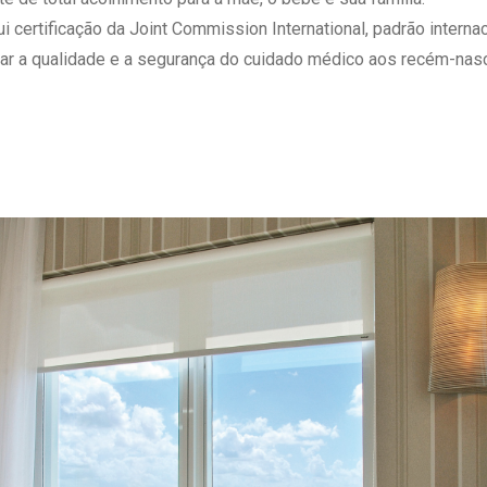
 Matriz
Quem Somos
ertificação da Joint Commission International, padrão internaci
e Gestão
Responsabilidade Ambiental
ar a qualidade e a segurança do cuidado médico aos recém-nasc
rtal Médico
Responsabilidade Social
Serviço Social
Saúde Digital Moinhos