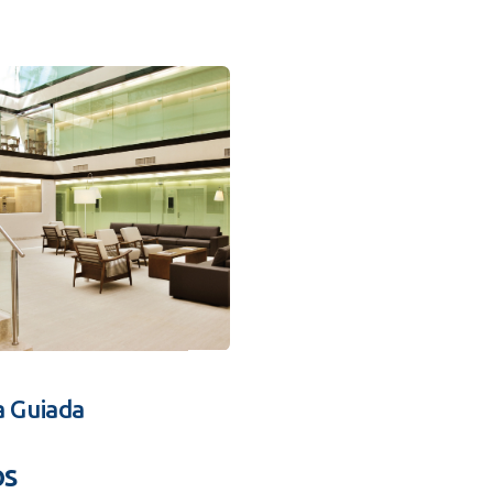
a Guiada
os