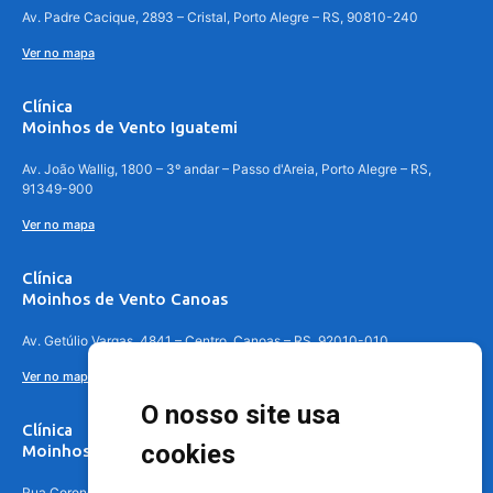
Av. Padre Cacique, 2893 – Cristal, Porto Alegre – RS, 90810-240
Ver no mapa
Clínica
Moinhos de Vento Iguatemi
Av. João Wallig, 1800 – 3º andar – Passo d'Areia, Porto Alegre – RS,
91349-900
Ver no mapa
Clínica
Moinhos de Vento Canoas
Av. Getúlio Vargas, 4841 – Centro, Canoas – RS, 92010-010
Ver no mapa
O nosso site usa
Clínica
cookies
Moinhos de Vento - Teresópolis
Rua Coronel Aparício Borges, 250 - 3º andar - Teresópolis, Porto Alegre -