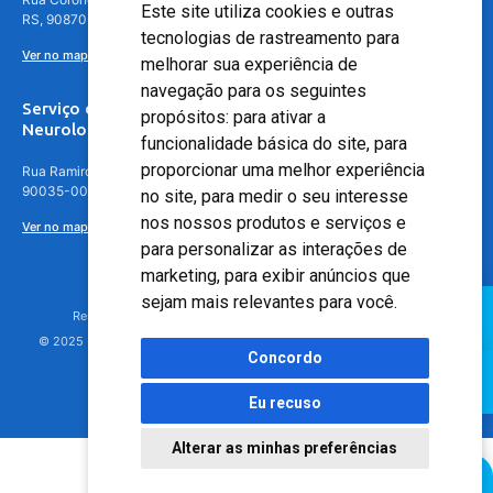
Este site utiliza cookies e outras
RS, 90870-016
tecnologias de rastreamento para
Ver no mapa
melhorar sua experiência de
navegação para os seguintes
Serviço de
propósitos:
para ativar a
Neurologia
funcionalidade básica do site
,
para
proporcionar uma melhor experiência
Rua Ramiro Barcelos, 630 – 5º andar – Floresta, Porto Alegre – RS,
90035-001
no site
,
para medir o seu interesse
nos nossos produtos e serviços e
Ver no mapa
para personalizar as interações de
marketing
,
para exibir anúncios que
sejam mais relevantes para você
.
Responsável Técnico: Dr. Luiz Antonio Nasi - CREMERS 11217
© 2025 - Hospital Moinhos de Vento - Registro Empresa (CRM-RS): 425
Concordo
Eu recuso
Alterar as minhas preferências
Agendamento Online