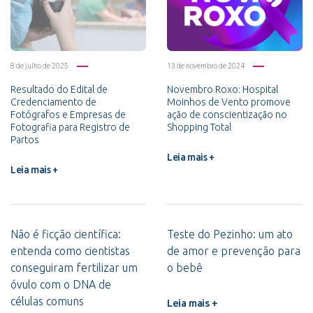
8 de julho de 2025
13 de novembro de 2024
Resultado do Edital de
Novembro Roxo: Hospital
Credenciamento de
Moinhos de Vento promove
Fotógrafos e Empresas de
ação de conscientização no
Fotografia para Registro de
Shopping Total
Partos
Leia mais +
Leia mais +
Não é ficção científica:
Teste do Pezinho: um ato
entenda como cientistas
de amor e prevenção para
conseguiram fertilizar um
o bebê
óvulo com o DNA de
células comuns
Leia mais +