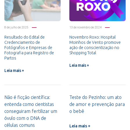
8 de julho de 2025
13 de novembro de 2024
Resultado do Edital de
Novembro Roxo: Hospital
Credenciamento de
Moinhos de Vento promove
Fotógrafos e Empresas de
ação de conscientização no
Fotografia para Registro de
Shopping Total
Partos
Leia mais +
Leia mais +
Não é ficção científica:
Teste do Pezinho: um ato
entenda como cientistas
de amor e prevenção para
conseguiram fertilizar um
o bebê
óvulo com o DNA de
células comuns
Leia mais +