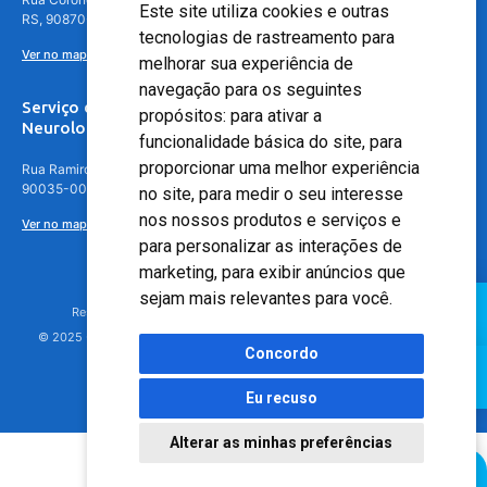
Este site utiliza cookies e outras
RS, 90870-016
tecnologias de rastreamento para
Ver no mapa
melhorar sua experiência de
navegação para os seguintes
Serviço de
propósitos:
para ativar a
Neurologia
funcionalidade básica do site
,
para
proporcionar uma melhor experiência
Rua Ramiro Barcelos, 630 – 5º andar – Floresta, Porto Alegre – RS,
90035-001
no site
,
para medir o seu interesse
nos nossos produtos e serviços e
Ver no mapa
para personalizar as interações de
marketing
,
para exibir anúncios que
sejam mais relevantes para você
.
Responsável Técnico: Dr. Luiz Antonio Nasi - CREMERS 11217
© 2025 - Hospital Moinhos de Vento - Registro Empresa (CRM-RS): 425
Concordo
Eu recuso
Alterar as minhas preferências
Agendamento Online