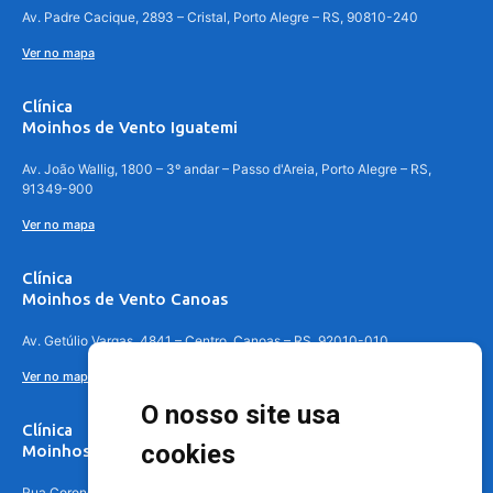
Av. Padre Cacique, 2893 – Cristal, Porto Alegre – RS, 90810-240
Ver no mapa
Clínica
Moinhos de Vento Iguatemi
Av. João Wallig, 1800 – 3º andar – Passo d'Areia, Porto Alegre – RS,
91349-900
Ver no mapa
Clínica
Moinhos de Vento Canoas
Av. Getúlio Vargas, 4841 – Centro, Canoas – RS, 92010-010
Ver no mapa
O nosso site usa
Clínica
cookies
Moinhos de Vento - Teresópolis
Rua Coronel Aparício Borges, 250 - 3º andar - Teresópolis, Porto Alegre -