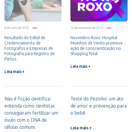
8 de julho de 2025
13 de novembro de 2024
Resultado do Edital de
Novembro Roxo: Hospital
Credenciamento de
Moinhos de Vento promove
Fotógrafos e Empresas de
ação de conscientização no
Fotografia para Registro de
Shopping Total
Partos
Leia mais +
Leia mais +
Não é ficção científica:
Teste do Pezinho: um ato
entenda como cientistas
de amor e prevenção para
conseguiram fertilizar um
o bebê
óvulo com o DNA de
células comuns
Leia mais +