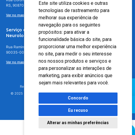
Este site utiliza cookies e outras
RS, 90870-016
tecnologias de rastreamento para
Ver no mapa
melhorar sua experiência de
navegação para os seguintes
Serviço de
propósitos:
para ativar a
Neurologia
funcionalidade básica do site
,
para
proporcionar uma melhor experiência
Rua Ramiro Barcelos, 630 – 5º andar – Floresta, Porto Alegre – RS,
90035-001
no site
,
para medir o seu interesse
nos nossos produtos e serviços e
Ver no mapa
para personalizar as interações de
marketing
,
para exibir anúncios que
sejam mais relevantes para você
.
Responsável Técnico: Dr. Luiz Antonio Nasi - CREMERS 11217
© 2025 - Hospital Moinhos de Vento - Registro Empresa (CRM-RS): 425
Concordo
Eu recuso
Alterar as minhas preferências
Agendamento Online