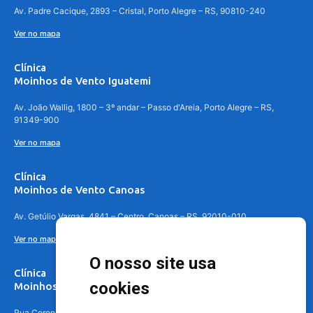
Av. Padre Cacique, 2893 – Cristal, Porto Alegre – RS, 90810-240
Ver no mapa
Clínica
Moinhos de Vento Iguatemi
Av. João Wallig, 1800 – 3º andar – Passo d'Areia, Porto Alegre – RS,
91349-900
Ver no mapa
Clínica
Moinhos de Vento Canoas
Av. Getúlio Vargas, 4841 – Centro, Canoas – RS, 92010-010
Ver no mapa
O nosso site usa
Clínica
cookies
Moinhos de Vento - Teresópolis
Rua Coronel Aparício Borges, 250 - 3º andar - Teresópolis, Porto Alegre -