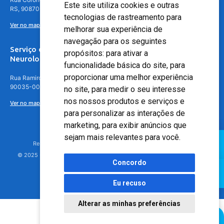
Este site utiliza cookies e outras
RS, 90870-016
tecnologias de rastreamento para
Ver no mapa
melhorar sua experiência de
navegação para os seguintes
Serviço de
propósitos:
para ativar a
Neurologia
funcionalidade básica do site
,
para
proporcionar uma melhor experiência
Rua Ramiro Barcelos, 630 – 5º andar – Floresta, Porto Alegre – RS,
90035-001
no site
,
para medir o seu interesse
nos nossos produtos e serviços e
Ver no mapa
para personalizar as interações de
marketing
,
para exibir anúncios que
sejam mais relevantes para você
.
Responsável Técnico: Dr. Luiz Antonio Nasi - CREMERS 11217
© 2025 - Hospital Moinhos de Vento - Registro Empresa (CRM-RS): 425
Concordo
Eu recuso
Alterar as minhas preferências
Agendamento Online