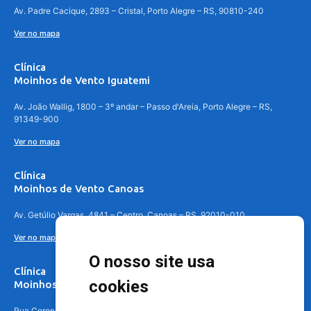
Av. Padre Cacique, 2893 – Cristal, Porto Alegre – RS, 90810-240
Ver no mapa
Clínica
Moinhos de Vento Iguatemi
Av. João Wallig, 1800 – 3º andar – Passo d'Areia, Porto Alegre – RS,
91349-900
Ver no mapa
Clínica
Moinhos de Vento Canoas
Av. Getúlio Vargas, 4841 – Centro, Canoas – RS, 92010-010
Ver no mapa
O nosso site usa
Clínica
cookies
Moinhos de Vento - Teresópolis
Rua Coronel Aparício Borges, 250 - 3º andar - Teresópolis, Porto Alegre -