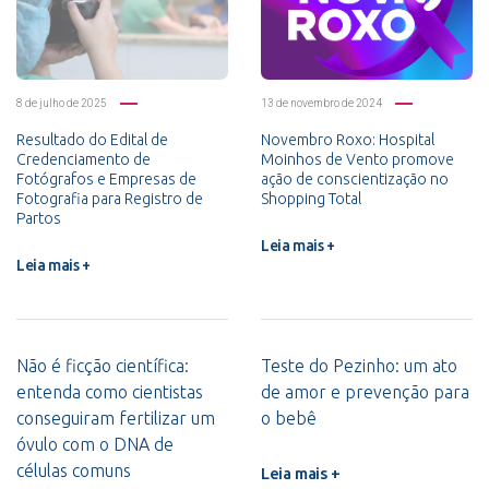
8 de julho de 2025
13 de novembro de 2024
Resultado do Edital de
Novembro Roxo: Hospital
Credenciamento de
Moinhos de Vento promove
Fotógrafos e Empresas de
ação de conscientização no
Fotografia para Registro de
Shopping Total
Partos
Leia mais +
Leia mais +
Não é ficção científica:
Teste do Pezinho: um ato
entenda como cientistas
de amor e prevenção para
conseguiram fertilizar um
o bebê
óvulo com o DNA de
células comuns
Leia mais +