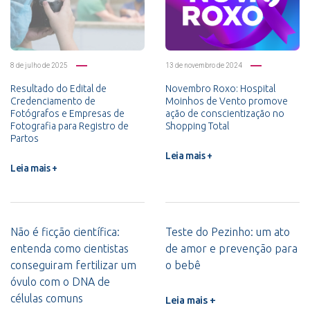
8 de julho de 2025
13 de novembro de 2024
Resultado do Edital de
Novembro Roxo: Hospital
Credenciamento de
Moinhos de Vento promove
Fotógrafos e Empresas de
ação de conscientização no
Fotografia para Registro de
Shopping Total
Partos
Leia mais +
Leia mais +
Não é ficção científica:
Teste do Pezinho: um ato
entenda como cientistas
de amor e prevenção para
conseguiram fertilizar um
o bebê
óvulo com o DNA de
células comuns
Leia mais +