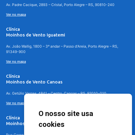
Av. Padre Cacique, 2893 – Cristal, Porto Alegre – RS, 90810-240
Ver no mapa
Clínica
Moinhos de Vento Iguatemi
Av. João Wallig, 1800 – 3º andar – Passo d'Areia, Porto Alegre – RS,
91349-900
Ver no mapa
Clínica
Moinhos de Vento Canoas
Av. Getúlio Vargas, 4841 – Centro, Canoas – RS, 92010-010
Ver no mapa
O nosso site usa
Clínica
cookies
Moinhos de Vento - Teresópolis
Rua Coronel Aparício Borges, 250 - 3º andar - Teresópolis, Porto Alegre -