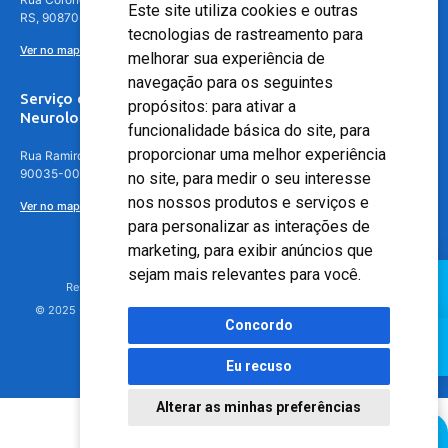
Este site utiliza cookies e outras
RS, 90870-016
tecnologias de rastreamento para
Ver no mapa
melhorar sua experiência de
navegação para os seguintes
Serviço de
propósitos:
para ativar a
Neurologia
funcionalidade básica do site
,
para
proporcionar uma melhor experiência
Rua Ramiro Barcelos, 630 – 5º andar – Floresta, Porto Alegre – RS,
90035-001
no site
,
para medir o seu interesse
nos nossos produtos e serviços e
Ver no mapa
para personalizar as interações de
marketing
,
para exibir anúncios que
sejam mais relevantes para você
.
Responsável Técnico: Dr. Luiz Antonio Nasi - CREMERS 11217
© 2025 - Hospital Moinhos de Vento - Registro Empresa (CRM-RS): 425
Concordo
Eu recuso
Alterar as minhas preferências
Agendamento Online