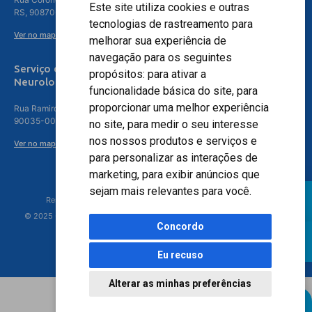
Este site utiliza cookies e outras
RS, 90870-016
tecnologias de rastreamento para
Ver no mapa
melhorar sua experiência de
navegação para os seguintes
Serviço de
propósitos:
para ativar a
Neurologia
funcionalidade básica do site
,
para
proporcionar uma melhor experiência
Rua Ramiro Barcelos, 630 – 5º andar – Floresta, Porto Alegre – RS,
90035-001
no site
,
para medir o seu interesse
nos nossos produtos e serviços e
Ver no mapa
para personalizar as interações de
marketing
,
para exibir anúncios que
sejam mais relevantes para você
.
Responsável Técnico: Dr. Luiz Antonio Nasi - CREMERS 11217
© 2025 - Hospital Moinhos de Vento - Registro Empresa (CRM-RS): 425
Concordo
Eu recuso
Alterar as minhas preferências
Agendamento Online