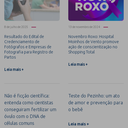
8 de julho de 2025
13 de novembro de 2024
Resultado do Edital de
Novembro Roxo: Hospital
Credenciamento de
Moinhos de Vento promove
Fotógrafos e Empresas de
ação de conscientização no
Fotografia para Registro de
Shopping Total
Partos
Leia mais +
Leia mais +
Não é ficção científica:
Teste do Pezinho: um ato
entenda como cientistas
de amor e prevenção para
conseguiram fertilizar um
o bebê
óvulo com o DNA de
células comuns
Leia mais +