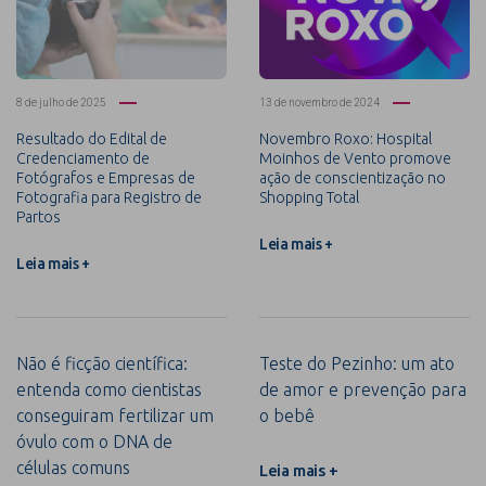
8 de julho de 2025
13 de novembro de 2024
Resultado do Edital de
Novembro Roxo: Hospital
Credenciamento de
Moinhos de Vento promove
Fotógrafos e Empresas de
ação de conscientização no
Fotografia para Registro de
Shopping Total
Partos
Leia mais +
Leia mais +
Não é ficção científica:
Teste do Pezinho: um ato
entenda como cientistas
de amor e prevenção para
conseguiram fertilizar um
o bebê
óvulo com o DNA de
células comuns
Leia mais +