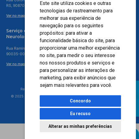
Este site utiliza cookies e outras
RS, 90870-016
tecnologias de rastreamento para
Ver no mapa
melhorar sua experiência de
navegação para os seguintes
Serviço de
propósitos:
para ativar a
Neurologia
funcionalidade básica do site
,
para
proporcionar uma melhor experiência
Rua Ramiro Barcelos, 630 – 5º andar – Floresta, Porto Alegre – RS,
90035-001
no site
,
para medir o seu interesse
nos nossos produtos e serviços e
Ver no mapa
para personalizar as interações de
marketing
,
para exibir anúncios que
sejam mais relevantes para você
.
Responsável Técnico: Dr. Luiz Antonio Nasi - CREMERS 11217
© 2025 - Hospital Moinhos de Vento - Registro Empresa (CRM-RS): 425
Concordo
Eu recuso
Alterar as minhas preferências
Agendamento Online