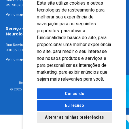
Este site utiliza cookies e outras
RS, 90870-016
tecnologias de rastreamento para
Ver no mapa
melhorar sua experiência de
navegação para os seguintes
Serviço de
propósitos:
para ativar a
Neurologia
funcionalidade básica do site
,
para
proporcionar uma melhor experiência
Rua Ramiro Barcelos, 630 – 5º andar – Floresta, Porto Alegre – RS,
90035-001
no site
,
para medir o seu interesse
nos nossos produtos e serviços e
Ver no mapa
para personalizar as interações de
marketing
,
para exibir anúncios que
sejam mais relevantes para você
.
Responsável Técnico: Dr. Luiz Antonio Nasi - CREMERS 11217
© 2025 - Hospital Moinhos de Vento - Registro Empresa (CRM-RS): 425
Concordo
Eu recuso
Alterar as minhas preferências
Agendamento Online