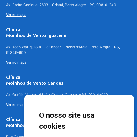
Av. Padre Cacique, 2893 – Cristal, Porto Alegre – RS, 90810-240
Ver no mapa
Clínica
Moinhos de Vento Iguatemi
Av. João Wallig, 1800 – 3º andar – Passo d'Areia, Porto Alegre – RS,
91349-900
Ver no mapa
Clínica
Moinhos de Vento Canoas
Av. Getúlio Vargas, 4841 – Centro, Canoas – RS, 92010-010
Ver no mapa
O nosso site usa
Clínica
cookies
Moinhos de Vento - Teresópolis
Rua Coronel Aparício Borges, 250 - 3º andar - Teresópolis, Porto Alegre -