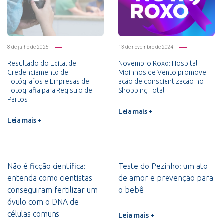
8 de julho de 2025
13 de novembro de 2024
Resultado do Edital de
Novembro Roxo: Hospital
Credenciamento de
Moinhos de Vento promove
Fotógrafos e Empresas de
ação de conscientização no
Fotografia para Registro de
Shopping Total
Partos
Leia mais +
Leia mais +
Não é ficção científica:
Teste do Pezinho: um ato
entenda como cientistas
de amor e prevenção para
conseguiram fertilizar um
o bebê
óvulo com o DNA de
células comuns
Leia mais +